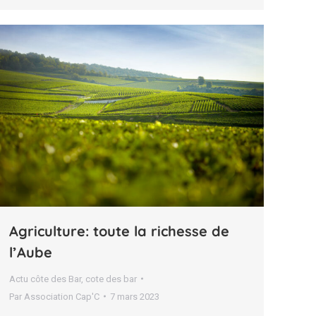
Agriculture: toute la richesse de
l’Aube
Actu côte des Bar
,
cote des bar
Par
Association Cap'C
7 mars 2023