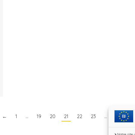
←
1
…
19
20
21
22
23
…
31
→
>
Notre site 