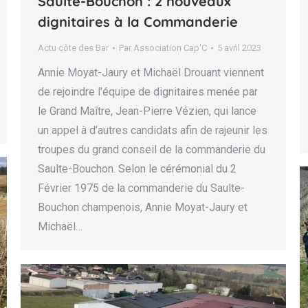
Saulte-Bouchon : 2 nouveaux
dignitaires à la Commanderie
Actu côte des Bar
Par
Association Cap'C
5 avril 2023
Annie Moyat-Jaury et Michaël Drouant viennent
de rejoindre l’équipe de dignitaires menée par
le Grand Maître, Jean-Pierre Vézien, qui lance
un appel à d’autres candidats afin de rajeunir les
troupes du grand conseil de la commanderie du
Saulte-Bouchon. Selon le cérémonial du 2
Février 1975 de la commanderie du Saulte-
Bouchon champenois, Annie Moyat-Jaury et
Michaël…