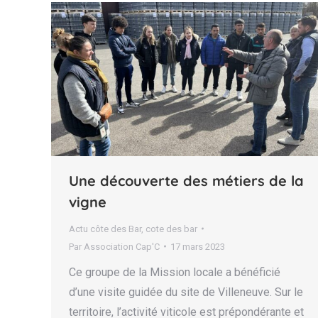
Une découverte des métiers de la
vigne
Actu côte des Bar
,
cote des bar
Par
Association Cap'C
17 mars 2023
Ce groupe de la Mission locale a bénéficié
d’une visite guidée du site de Villeneuve. Sur le
territoire, l’activité viticole est prépondérante et