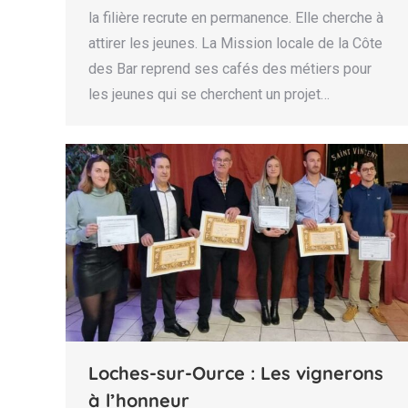
la filière recrute en permanence. Elle cherche à
attirer les jeunes. La Mission locale de la Côte
des Bar reprend ses cafés des métiers pour
les jeunes qui se cherchent un projet…
Loches-sur-Ource : Les vignerons
à l’honneur