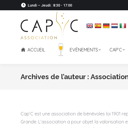
Lundi – Jeudi : 8:30 - 17:00
ACCUEIL
EVÉNEMENTS
CAP’C
Archives de l’auteur :
Associatio
Cap’C est une association de bénévoles loi 1901 re
Grande. L’association a pour objet la valorisatio