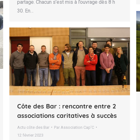
partage. Chacun s’est mis à l’ouvrage dès 8 h
30. En…
Côte des Bar : rencontre entre 2
associations caritatives à succès
Actu côte des Bar
Par
Association Cap'C
12 février 2023