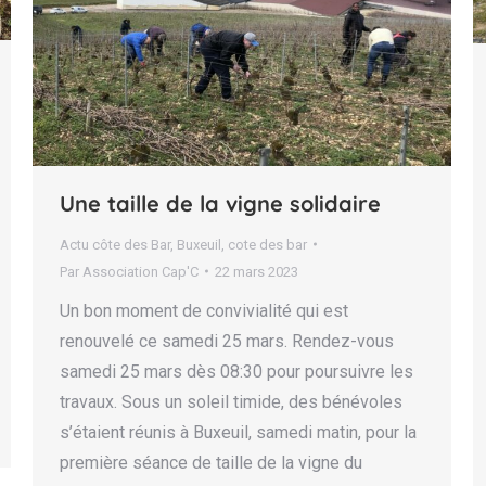
Une taille de la vigne solidaire
Actu côte des Bar
,
Buxeuil
,
cote des bar
Par
Association Cap'C
22 mars 2023
Un bon moment de convivialité qui est
renouvelé ce samedi 25 mars. Rendez-vous
samedi 25 mars dès 08:30 pour poursuivre les
travaux. Sous un soleil timide, des bénévoles
s’étaient réunis à Buxeuil, samedi matin, pour la
première séance de taille de la vigne du