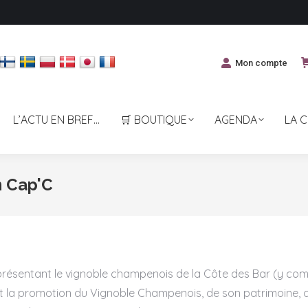
Mon compte
L’ACTU EN BREF…
🛒 BOUTIQUE
AGENDA
LA 
n Cap'C
présentant le vignoble champenois de la Côte des Bar (y com
n et la promotion du Vignoble Champenois, de son patrimoine