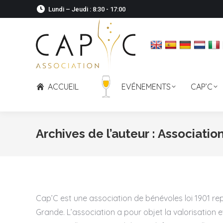
Lundi – Jeudi : 8:30 - 17:00
ACCUEIL
EVÉNEMENTS
CAP’C
Archives de l’auteur :
Associatio
Cap’C est une association de bénévoles loi 1901 re
Grande. L’association a pour objet la valorisatio