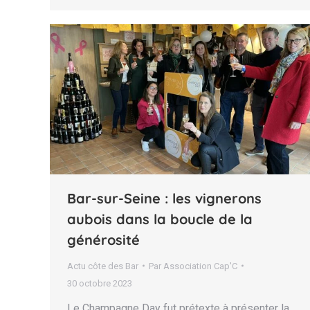
Bar-sur-Seine : les vignerons
aubois dans la boucle de la
générosité
Actu côte des Bar
Par
Association Cap'C
30 octobre 2023
Le Champagne Day fut prétexte à présenter la