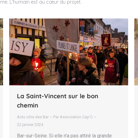
même. L’humain est au cœur du projet.
La Saint-Vincent sur le bon
chemin
Actu côte des Bar
Par
Association Cap'C
22 janvier 2024
Bar-sur-Seine. Si elle n’a pas attiré la grande