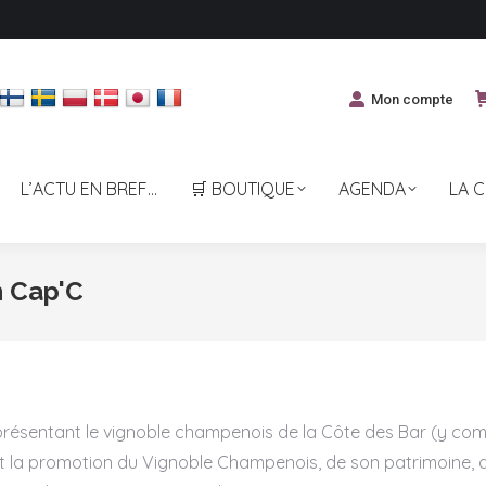
Mon compte
L’ACTU EN BREF…
🛒 BOUTIQUE
AGENDA
LA 
n Cap'C
présentant le vignoble champenois de la Côte des Bar (y com
n et la promotion du Vignoble Champenois, de son patrimoine