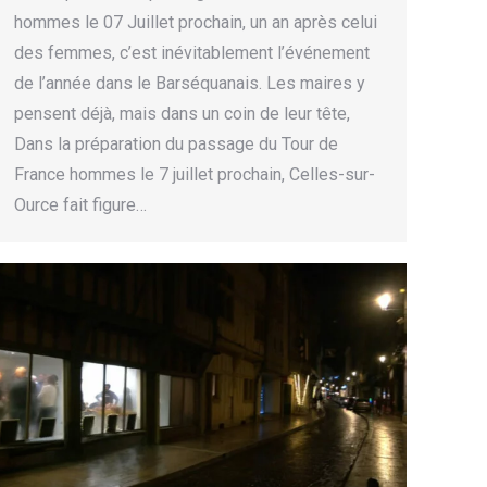
hommes le 07 Juillet prochain, un an après celui
des femmes, c’est inévitablement l’événement
de l’année dans le Barséquanais. Les maires y
pensent déjà, mais dans un coin de leur tête,
Dans la préparation du passage du Tour de
France hommes le 7 juillet prochain, Celles-sur-
Ource fait figure…