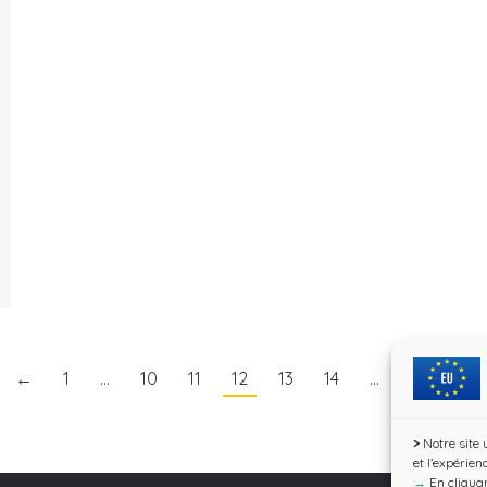
←
1
…
10
11
12
13
14
…
31
→
>
Notre site 
et l’expérien
→
En cliquan