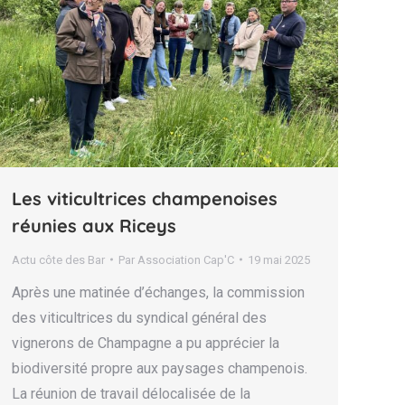
Les viticultrices champenoises
réunies aux Riceys
Actu côte des Bar
Par
Association Cap'C
19 mai 2025
Après une matinée d’échanges, la commission
des viticultrices du syndical général des
vignerons de Champagne a pu apprécier la
biodiversité propre aux paysages champenois.
La réunion de travail délocalisée de la