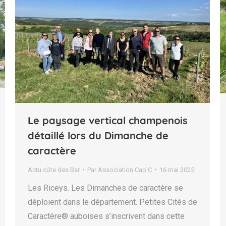
Le paysage vertical champenois
détaillé lors du Dimanche de
caractère
Actu côte des Bar
Par
Association Cap'C
16 mai 2025
Les Riceys. Les Dimanches de caractère se
déploient dans le département. Petites Cités de
Caractère® auboises s’inscrivent dans cette