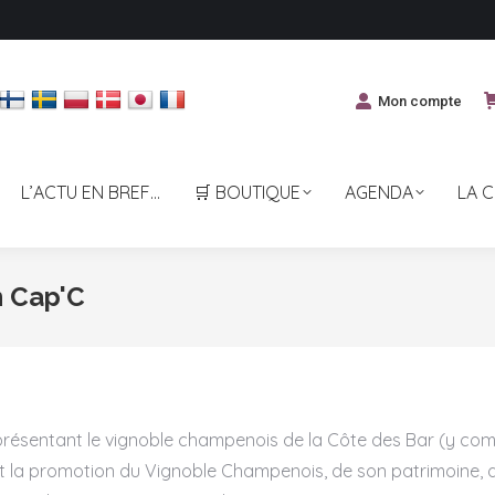
Mon compte
L’ACTU EN BREF…
🛒 BOUTIQUE
AGENDA
LA 
n Cap'C
présentant le vignoble champenois de la Côte des Bar (y com
n et la promotion du Vignoble Champenois, de son patrimoine