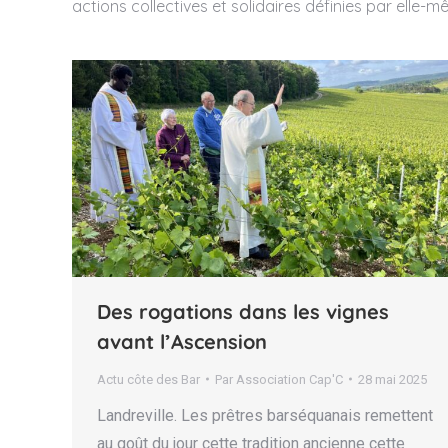
actions collectives et solidaires définies par elle-
Des rogations dans les vignes
avant l’Ascension
Actu côte des Bar
Par
Association Cap'C
28 mai 2025
Landreville. Les prêtres barséquanais remettent
au goût du jour cette tradition ancienne cette