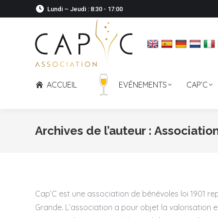
Lundi – Jeudi : 8:30 - 17:00
ACCUEIL
EVÉNEMENTS
CAP’C
Archives de l’auteur :
Associatio
Cap’C est une association de bénévoles loi 1901 re
Grande. L’association a pour objet la valorisatio