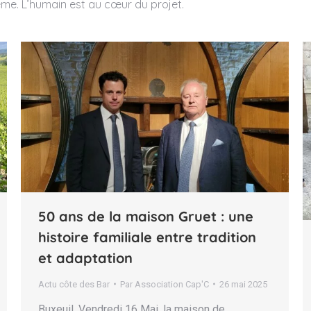
même. L’humain est au cœur du projet.
50 ans de la maison Gruet : une
histoire familiale entre tradition
et adaptation
Actu côte des Bar
Par
Association Cap'C
26 mai 2025
Buxeuil. Vendredi 16 Mai, la maison de