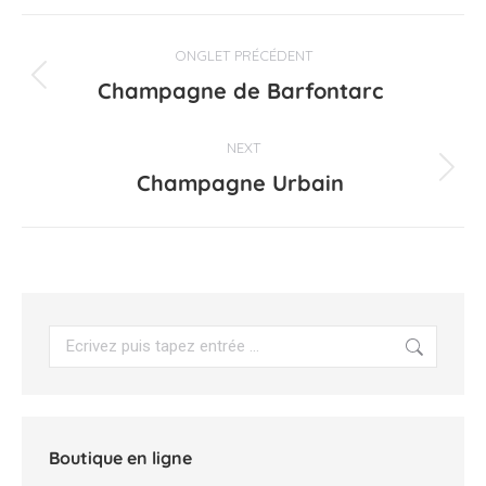
Navigation
ONGLET PRÉCÉDENT
de
Champagne de Barfontarc
Onglet
précédent
commentaire
NEXT
Champagne Urbain
Projets
similaires
Search:
Boutique en ligne