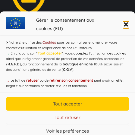
Conditions générales de vente
Gérer le consentement aux
cookies (EU)
>
Notre site utilise des
Cookies
pour personnaliser et améliorer votre
confort d'utilisation et l’expérience de nos utilisateurs.
→
En cliquant sur ”
Tout accepter
”, vous acceptez l’utilisation des cookies
ainsi que le règlement général de protection de vos données personnelles
(
R.G.P.D
), du fonctionnement de la
boutique en ligne
100% sécurisée et
des conditions générales de vente (
C.G.V
).
Loi Evin : "L'abus d'alcool est dangereux pour la santé, à
consommer avec modération !"
→
Le fait de
refuser
ou de
retirer son consentement
peut avoir un effet
négatif sur certaines caractéristiques et fonctions.
Tout accepter
Tout refuser
Voir les préférences