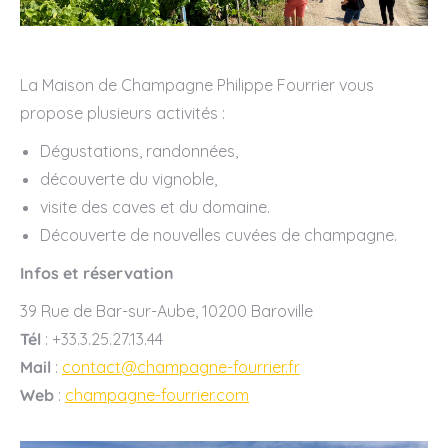
La Maison de Champagne Philippe Fourrier vous
propose plusieurs activités :
Dégustations, randonnées,
découverte du vignoble,
visite des caves et du domaine.
Découverte de nouvelles cuvées de champagne.
Infos et réservation
39 Rue de Bar-sur-Aube, 10200 Baroville
Tél
: +33.3.25.27.13.44
Mail
:
contact@champagne-fourrier.fr
Web
:
champagne-fourrier.com