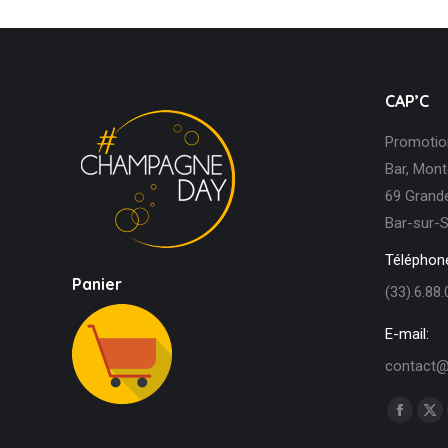
CAP’C
Promotion
Bar, Mont
69 Grande
Bar-sur-S
Téléphone
Panier
(33).6.88.
E-mail:
contact@
Trouvez n
Facebo
X
page
pa