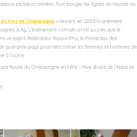
23 octobre 2026
23 octobre 2026
i, depuis plusieurs années, font bouger les lignes du monde du
Champagne Day
Champagne D
s et Vins de Champagne
» lancent en 2009 la première
2026
2026
pagnes à Aÿ. L’événement connaît un tel succès que le
Dans le monde entier !
Dans le monde entie
s un esprit fédérateur. Aujourd’hui, le Printemps des
 de quarante pays pour rencontrer les femmes et hommes de
En savoir plus
En savo
e à l’autre.
upe Route du Champagne en Fête – Rive droite de l’Aube se
Y