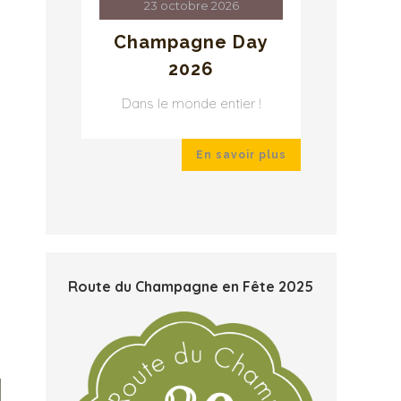
23 octobre 2026
2
ay
Champagne Day
Cha
2026
r !
Dans le monde entier !
Dans 
ir plus
En savoir plus
Route du Champagne en Fête 2025