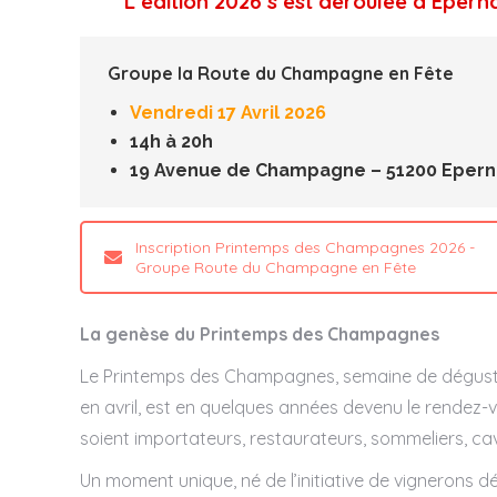
L’édition 2026 s’est déroulée à Epern
Groupe la Route du Champagne en Fête
Vendredi 17 Avril 2026
14h à 20h
19 Avenue de Champagne – 51200 Epern
Inscription Printemps des Champagnes 2026 -
Groupe Route du Champagne en Fête
La genèse du Printemps des Champagnes
Le Printemps des Champagnes, semaine de dégusta
en avril, est en quelques années devenu le rendez-v
soient importateurs, restaurateurs, sommeliers, cav
Un moment unique, né de l’initiative de vignerons dés