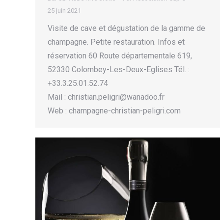
25 juin 2021
Visite de cave et dégustation de la gamme de
champagne. Petite restauration. Infos et
réservation 60 Route départementale 619,
52330 Colombey-Les-Deux-Eglises Tél. :
+33.3.25.01.52.74
Mail : christian.peligri@wanadoo.fr
Web : champagne-christian-peligri.com