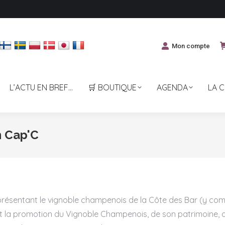
Mon compte
L’ACTU EN BREF…
🛒 BOUTIQUE
AGENDA
LA 
n Cap'C
présentant le vignoble champenois de la Côte des Bar (y com
n et la promotion du Vignoble Champenois, de son patrimoine