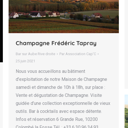
Champagne Frédéric Tapray
Bar sur Aube Rive droite
Par
Association Cap'C
25 juin 2021
Nous vous accueillons au bâtiment
d’exploitation de notre Maison de Champagne
samedi et dimanche de 10h à 18h, sur place :
Vente et dégustation de Champagne. Visite
guidée d’une collection exceptionnelle de vieux
outils. Bar à cocktails avec espace détente.
Infos et réservation 6 Grande Rue, 10200
Colombé la Fosse Tél. : +33.6.30.96.34.93