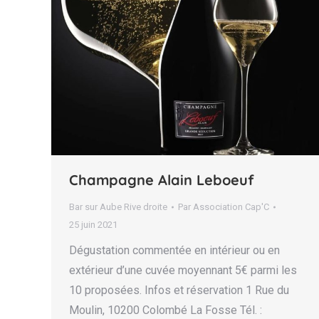
Champagne Alain Leboeuf
Bar sur Aube Rive droite
Par
Association Cap'C
25 juin 2021
Dégustation commentée en intérieur ou en
extérieur d’une cuvée moyennant 5€ parmi les
10 proposées. Infos et réservation 1 Rue du
Moulin, 10200 Colombé La Fosse Tél. :