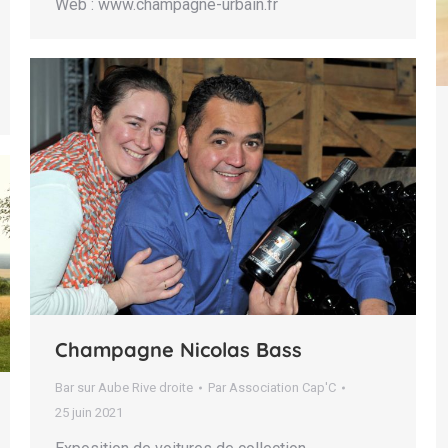
Web : www.champagne-urbain.fr
Champagne Nicolas Bass
Bar sur Aube Rive droite
Par
Association Cap'C
25 juin 2021