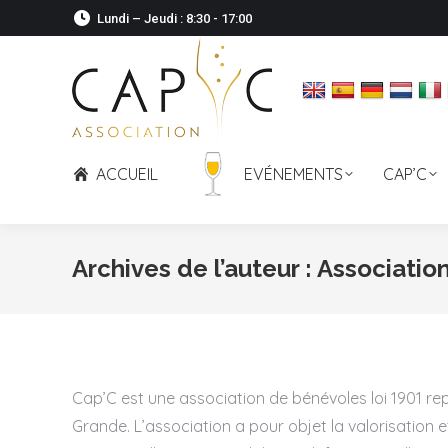
Lundi – Jeudi : 8:30 - 17:00
ACCUEIL
EVÉNEMENTS
CAP’C
Archives de l’auteur :
Associatio
Cap’C est une association de bénévoles loi 1901 re
Grande. L’association a pour objet la valorisatio