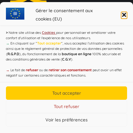
Gérer le consentement aux
cookies (EU)
>
Notre site utilise des
Cookies
pour personnaliser et améliorer votre
confort d'utilisation et l’expérience de nos utilisateurs.
→
En cliquant sur ”
Tout accepter
”, vous acceptez l’utilisation des cookies
Loi Evin : "L'abus d'alcool est dangereux pour la santé, à
ainsi que le règlement général de protection de vos données personnelles
consommer avec modération !"
(
R.G.P.D
), du fonctionnement de la
boutique en ligne
100% sécurisée et
des conditions générales de vente (
C.G.V
).
→
Le fait de
refuser
ou de
retirer son consentement
peut avoir un effet
négatif sur certaines caractéristiques et fonctions.
Tout accepter
Tout refuser
Voir les préférences
Copyright CAP'C 2019
Useful Links