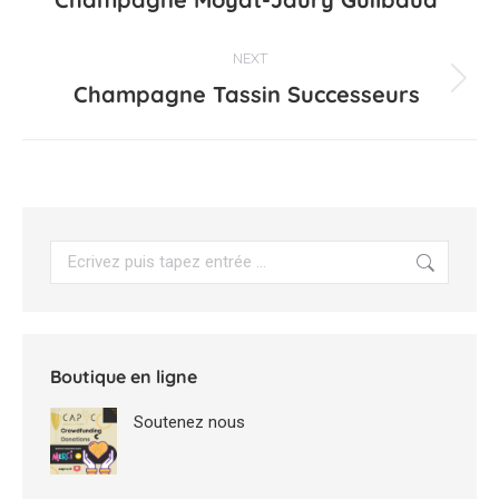
précédent
commentaire
NEXT
Champagne Tassin Successeurs
Projets
similaires
Search:
Boutique en ligne
Soutenez nous