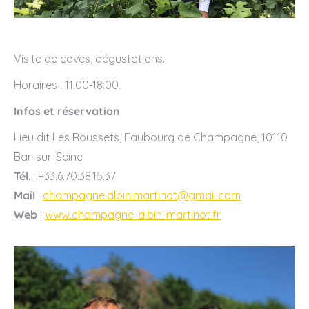
Visite de caves, dégustations.
Horaires : 11:00-18:00.
Infos et réservation
Lieu dit Les Roussets, Faubourg de Champagne, 10110
Bar-sur-Seine
Tél
. : +33.6.70.38.15.37
Mail
:
champagne.albin.martinot@gmail.com
Web
:
www.champagne-albin-martinot.fr