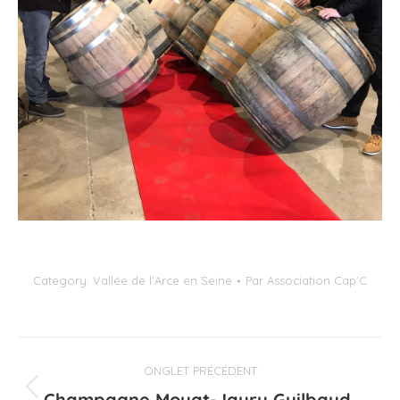
Category:
Vallée de l'Arce en Seine
Par
Association Cap'C
Navigation
ONGLET PRÉCÉDENT
de
Champagne Moyat-Jaury Guilbaud
Onglet