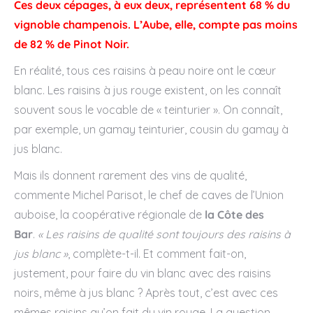
Ces deux cépages, à eux deux, représentent 68 % du
vignoble champenois. L’Aube, elle, compte pas moins
de 82 % de Pinot Noir.
En réalité, tous ces raisins à peau noire ont le cœur
blanc. Les raisins à jus rouge existent, on les connaît
souvent sous le vocable de « teinturier ». On connaît,
par exemple, un gamay teinturier, cousin du gamay à
jus blanc.
Mais ils donnent rarement des vins de qualité,
commente Michel Parisot, le chef de caves de l’Union
auboise, la coopérative régionale de
la Côte des
Bar
.
« Les raisins de qualité sont toujours des raisins à
jus blanc »
, complète-t-il. Et comment fait-on,
justement, pour faire du vin blanc avec des raisins
noirs, même à jus blanc ? Après tout, c’est avec ces
mêmes raisins qu’on fait du vin rouge. La question