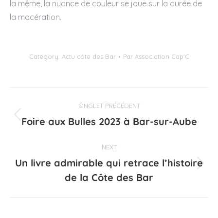
la même, la nuance de couleur se joue sur la durée de
la macération.
Category:
Actu côte des Bar
Par
Association Cap'C
Navigation
ONGLET PRÉCÉDENT
de
Foire aux Bulles 2023 à Bar-sur-Aube
Onglet
précédent
commentaire
NEXT
Un livre admirable qui retrace l’histoire
Projets
de la Côte des Bar
similaires