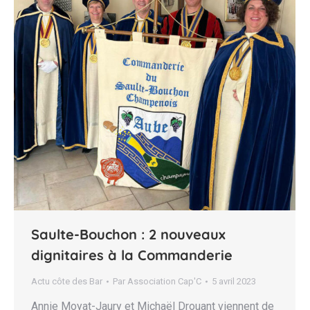
Saulte-Bouchon : 2 nouveaux
dignitaires à la Commanderie
Actu côte des Bar
Par
Association Cap'C
5 avril 2023
Annie Moyat-Jaury et Michaël Drouant viennent de