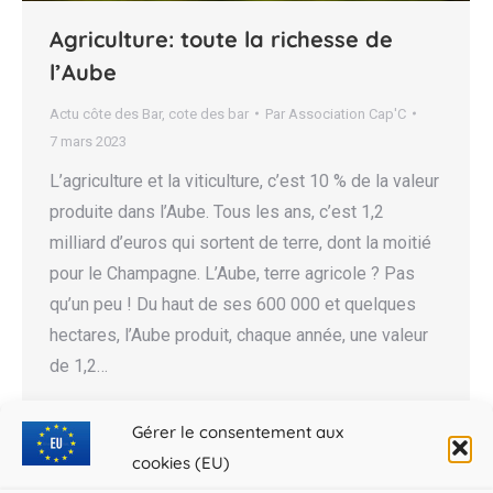
Agriculture: toute la richesse de
l’Aube
Actu côte des Bar
,
cote des bar
Par
Association Cap'C
7 mars 2023
L’agriculture et la viticulture, c’est 10 % de la valeur
produite dans l’Aube. Tous les ans, c’est 1,2
milliard d’euros qui sortent de terre, dont la moitié
pour le Champagne. L’Aube, terre agricole ? Pas
qu’un peu ! Du haut de ses 600 000 et quelques
hectares, l’Aube produit, chaque année, une valeur
de 1,2…
Gérer le consentement aux
cookies (EU)
←
1
…
19
20
21
22
23
…