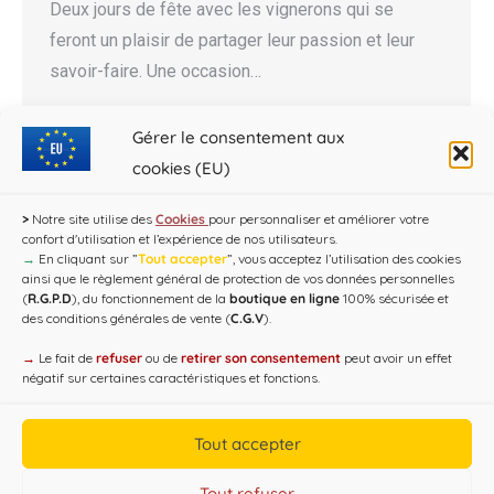
Deux jours de fête avec les vignerons qui se
feront un plaisir de partager leur passion et leur
savoir-faire. Une occasion…
Gérer le consentement aux
cookies (EU)
←
1
…
8
9
10
11
12
…
30
>
Notre site utilise des
Cookies
pour personnaliser et améliorer votre
→
confort d'utilisation et l’expérience de nos utilisateurs.
→
En cliquant sur ”
Tout accepter
”, vous acceptez l’utilisation des cookies
ainsi que le règlement général de protection de vos données personnelles
(
R.G.P.D
), du fonctionnement de la
boutique en ligne
100% sécurisée et
des conditions générales de vente (
C.G.V
).
→
Le fait de
refuser
ou de
retirer son consentement
peut avoir un effet
négatif sur certaines caractéristiques et fonctions.
Tout accepter
Copyright CAP'C 2019
Tout refuser