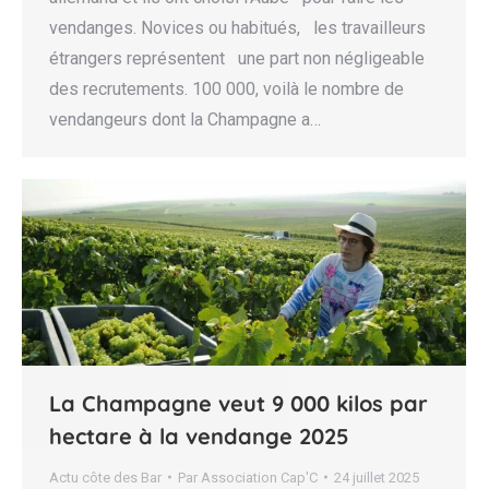
vendanges. Novices ou habitués, les travailleurs
étrangers représentent une part non négligeable
des recrutements. 100 000, voilà le nombre de
vendangeurs dont la Champagne a…
La Champagne veut 9 000 kilos par
hectare à la vendange 2025
Actu côte des Bar
Par
Association Cap'C
24 juillet 2025