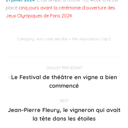
placé
cinq jours avant la cérémonie d’ouverture des
Jeux Olympiques de Paris 2024
.
Category:
Actu côte des Bar
Par
Association Cap'C
Navigation
ONGLET PRÉCÉDENT
de
Le Festival de théâtre en vigne a bien
Onglet
commentaire
commencé
précédent
NEXT
Jean-Pierre Fleury, le vigneron qui avait
Projets
la tête dans les étoiles
similaires