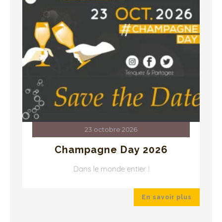
23 octobre 2026
Champagne Day 2026
Dans le monde entier !
 plus
En savoir plus