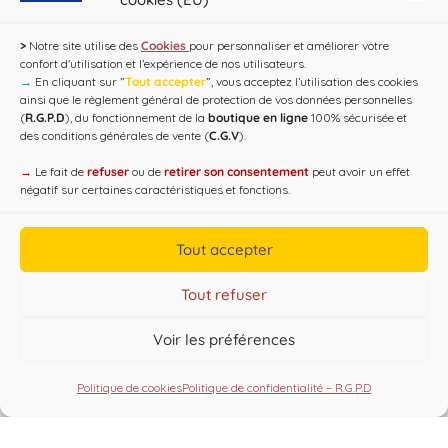
Loi Evin : "L'abus d'alcool est dangereux pour la santé, à
>
Notre site utilise des
Cookies
pour personnaliser et améliorer votre
consommer avec modération !"
confort d'utilisation et l’expérience de nos utilisateurs.
→
En cliquant sur ”
Tout accepter
”, vous acceptez l’utilisation des cookies
ainsi que le règlement général de protection de vos données personnelles
(
R.G.P.D
), du fonctionnement de la
boutique en ligne
100% sécurisée et
des conditions générales de vente (
C.G.V
).
→
Le fait de
refuser
ou de
retirer son consentement
peut avoir un effet
négatif sur certaines caractéristiques et fonctions.
Tout accepter
Copyright CAP'C 2019
Tout refuser
Useful Links
Voir les préférences
Designed by
WEB3-DESIGN
Politique de cookies
Politique de confidentialité – R.G.P.D