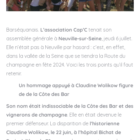
Barséquanais.
L’association Cap’C
tenait son
assemblée générale à
Neuville-sur-Seine
, jeudi 6 juillet.
Elle n’était pas à Neuville par hasard : c’est, en effet,
dans la vallée de la Seine que se tiendra la Route du
champagne en fête 2024. Voici les trois points qu’il faut
retenir.
Un hommage appuyé à Claudine Wolikow figure
de de la Côte des Bar
Son nom était indissociable de la Côte des Bar et des
vignerons de champagne
. Elle en était devenue le
premier défenseur. La disparition de
l’historienne
Claudine Wolikow, le 22 juin, à l’hôpital Bichat de