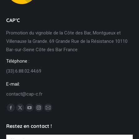
CAP’C
Promotion du vignoble de la Côte des Bar, Montgueux et
Villenauxe la Grande. 69 Grande Rue de la Résistance 10110
Bar-sur-Seine Côte des Bar France
Téléphone :
(33).6.88.02.44.69
E-mail:
contact@cap-c.fr
Trouvez nous sur :
Facebook
X
YouTube
Instagram
Mail
page
page
page
page
page
Restez en contact !
opens
opens
opens
opens
opens
in
in
in
in
in
Nom *