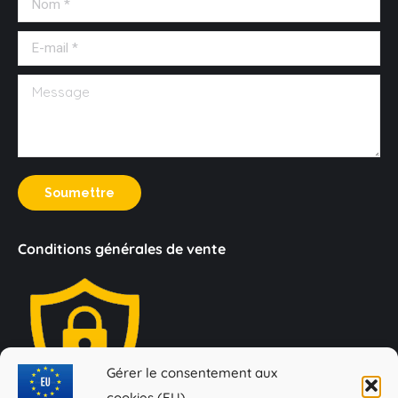
new
new
new
new
new
window
window
window
window
window
E-mail *
Message
Soumettre
Conditions générales de vente
Gérer le consentement aux
cookies (EU)