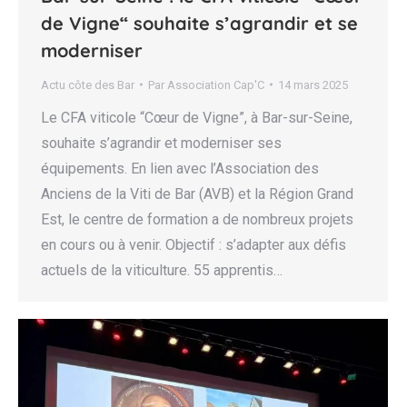
de Vigne“ souhaite s’agrandir et se
moderniser
Actu côte des Bar
Par
Association Cap'C
14 mars 2025
Le CFA viticole “Cœur de Vigne”, à Bar-sur-Seine,
souhaite s’agrandir et moderniser ses
équipements. En lien avec l’Association des
Anciens de la Viti de Bar (AVB) et la Région Grand
Est, le centre de formation a de nombreux projets
en cours ou à venir. Objectif : s’adapter aux défis
actuels de la viticulture. 55 apprentis…