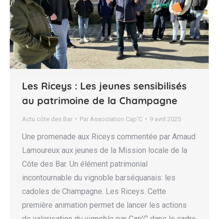
Les Riceys : Les jeunes sensibilisés
au patrimoine de la Champagne
Actu côte des Bar
Par
Association Cap'C
9 avril 2025
Une promenade aux Riceys commentée par Arnaud
Lamoureux aux jeunes de la Mission locale de la
Côte des Bar. Un élément patrimonial
incontournable du vignoble barséquanais: les
cadoles de Champagne. Les Riceys. Cette
première animation permet de lancer les actions
de valorisation du vignoble par Cap’C dans le cadre