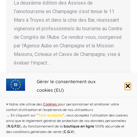
La deuxième édition des Assises de
l’œnotourisme en Champagne s’est tenue le 11
Mars à Troyes et dans la côte des Bar, réunissant
vignerons et professionnels du tourisme au Centre
de Congrès de l’Aube. Ce rendez-vous, coorganisé
par l’Agence Aube en Champagne et la Mission
Maisons, Coteaux et Caves de Champagne, vise à
évaluer l’impact…
Gérer le consentement aux
cookies (EU)
←
1
…
11
12
13
14
15
…
30
>
Notre site utilise des
Cookies
pour personnaliser et améliorer votre
→
confort d'utilisation et l’expérience de nos utilisateurs.
→
En cliquant sur ”
Tout accepter
”, vous acceptez l’utilisation des cookies
ainsi que le règlement général de protection de vos données personnelles
(
R.G.P.D
), du fonctionnement de la
boutique en ligne
100% sécurisée et
des conditions générales de vente (
C.G.V
).