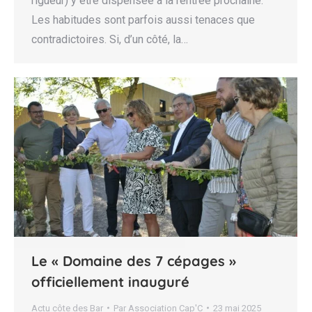
rigueur) y être dispensée à la rentrée prochaine.
Les habitudes sont parfois aussi tenaces que
contradictoires. Si, d’un côté, la…
Le « Domaine des 7 cépages »
officiellement inauguré
Actu côte des Bar
Par
Association Cap'C
23 mai 2025