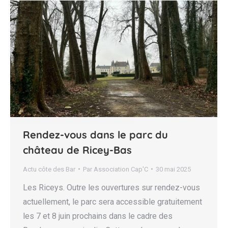
Rendez-vous dans le parc du
château de Ricey-Bas
Actu côte des Bar
Par
Association Cap'C
30 mai 2025
Les Riceys. Outre les ouvertures sur rendez-vous
actuellement, le parc sera accessible gratuitement
les 7 et 8 juin prochains dans le cadre des