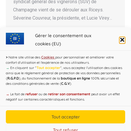
syndicat général des vignerons (SGV) de
Champagne vient de se dérouler aux Riceys.
Séverine Couvreur, la présidente, et Lucie Virey…
Gérer le consentement aux
cookies (EU)
←
1
…
10
11
12
13
14
…
>
Notre site utilise des
Cookies
pour personnaliser et améliorer votre
30
→
confort d'utilisation et l’expérience de nos utilisateurs.
→
En cliquant sur ”
Tout accepter
”, vous acceptez l’utilisation des cookies
ainsi que le règlement général de protection de vos données personnelles
(
R.G.P.D
), du fonctionnement de la
boutique en ligne
100% sécurisée et
des conditions générales de vente (
C.G.V
).
→
Le fait de
refuser
ou de
retirer son consentement
peut avoir un effet
négatif sur certaines caractéristiques et fonctions.
Tout accepter
Copyright CAP'C 2019
Tout refuser