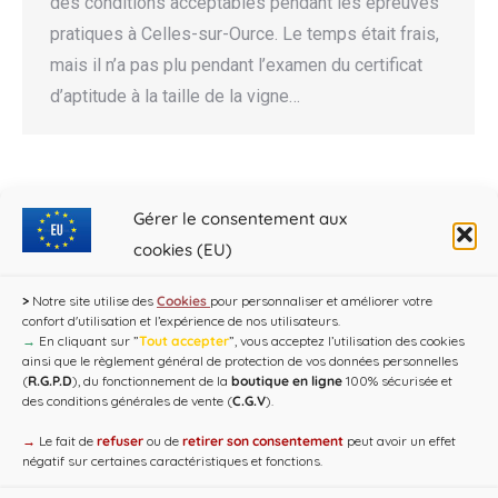
des conditions acceptables pendant les épreuves
pratiques à Celles-sur-Ource. Le temps était frais,
mais il n’a pas plu pendant l’examen du certificat
d’aptitude à la taille de la vigne…
←
1
…
15
16
17
18
19
…
Gérer le consentement aux
cookies (EU)
30
→
>
Notre site utilise des
Cookies
pour personnaliser et améliorer votre
confort d'utilisation et l’expérience de nos utilisateurs.
→
En cliquant sur ”
Tout accepter
”, vous acceptez l’utilisation des cookies
ainsi que le règlement général de protection de vos données personnelles
(
R.G.P.D
), du fonctionnement de la
boutique en ligne
100% sécurisée et
des conditions générales de vente (
C.G.V
).
→
Le fait de
refuser
ou de
retirer son consentement
peut avoir un effet
négatif sur certaines caractéristiques et fonctions.