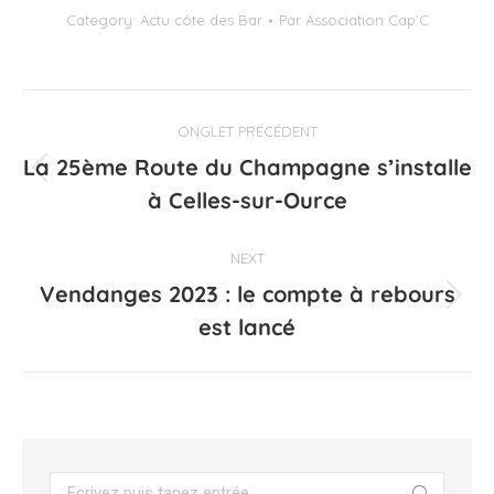
Category:
Actu côte des Bar
Par
Association Cap'C
Navigation
ONGLET PRÉCÉDENT
de
La 25ème Route du Champagne s’installe
Onglet
commentaire
à Celles-sur-Ource
précédent
NEXT
Vendanges 2023 : le compte à rebours
Projets
est lancé
similaires
Search: