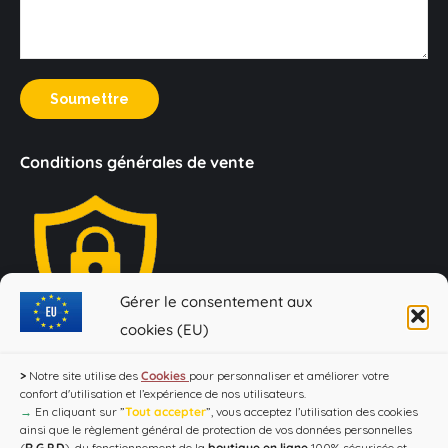
Soumettre
Conditions générales de vente
Loi Evin : "L'abus d'alcool est dangereux pour la santé, à
Gérer le consentement aux
consommer avec modération !"
cookies (EU)
>
Notre site utilise des
Cookies
pour personnaliser et améliorer votre
confort d'utilisation et l’expérience de nos utilisateurs.
→
En cliquant sur ”
Tout accepter
”, vous acceptez l’utilisation des cookies
ainsi que le règlement général de protection de vos données personnelles
(
R.G.P.D
), du fonctionnement de la
boutique en ligne
100% sécurisée et