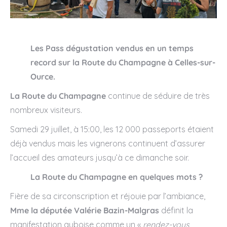
Les Pass dégustation vendus en un temps
record sur la Route du Champagne à Celles-sur-
Ource.
La Route du Champagne
continue de séduire de très
nombreux visiteurs.
Samedi 29 juillet, à 15:00, les 12 000 passeports étaient
déjà vendus mais les vignerons continuent d’assurer
l’accueil des amateurs jusqu’à ce dimanche soir.
La Route du Champagne en quelques mots ?
Fière de sa circonscription et réjouie par l’ambiance,
Mme la députée Valérie Bazin-Malgras
définit la
manifestation auboise comme un «
rendez-vous