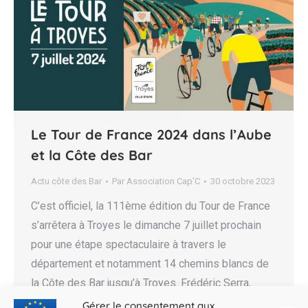
Le Tour de France 2024 dans l’Aube
et la Côte des Bar
Actu côte des Bar
Par
Association Cap'C
30 octobre 2023
C’est officiel, la 111ème édition du Tour de France
s’arrêtera à Troyes le dimanche 7 juillet prochain
pour une étape spectaculaire à travers le
département et notamment 14 chemins blancs de
la Côte des Bar jusqu’à Troyes. Frédéric Serra,
adjoint aux Sports, et David Garnerin, vice-
Gérer le consentement aux