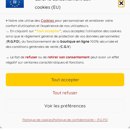
président de TCM en charge du Sport, étaient au
cookies (EU)
Palais…
>
Notre site utilise des
Cookies
pour personnaliser et améliorer votre
confort d'utilisation et l’expérience de nos utilisateurs.
→
En cliquant sur ”
Tout accepter
”, vous acceptez l’utilisation des cookies
ainsi que le règlement général de protection de vos données personnelles
(
R.G.P.D
), du fonctionnement de la
boutique en ligne
100% sécurisée et
des conditions générales de vente (
C.G.V
).
→
Le fait de
refuser
ou de
retirer son consentement
peut avoir un effet
négatif sur certaines caractéristiques et fonctions.
Tout accepter
Copyright CAP'C 2019
Tout refuser
Useful Links
Voir les préférences
Designed by
WEB3-DESIGN
Politique de cookies
Politique de confidentialité – R.G.P.D