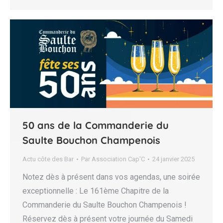
50 ans de la Commanderie du
Saulte Bouchon Champenois
Actu côte des Bar
Par
Association Cap'C
24 janvier 2025
Notez dès à présent dans vos agendas, une soirée
exceptionnelle : Le 161ème Chapitre de la
Commanderie du Saulte Bouchon Champenois !
Réservez dès à présent votre journée du Samedi