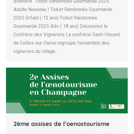
Billeterie Ticket Randonnée Gourmande 2025
Adulte Nouveau ! Ticket Randonnée Gourmande
2025 Enfant (-12 ans) Ticket Randonnée
Gourmande 2025 Ado (-18 ans) Découvrez la
Confrérie des Vignerons La confrérie Saint-Vincent
de Celles-sur-Ource regroupe l’ensemble des
vignerons du village.…
2ème assises de l’oenostourisme