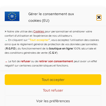
←
1
…
12
13
14
15
16
…
21
Gérer le consentement aux
cookies (EU)
→
>
Notre site utilise des
Cookies
pour personnaliser et améliorer votre
confort d'utilisation et l’expérience de nos utilisateurs.
→
En cliquant sur ”
Tout accepter
”, vous acceptez l’utilisation des cookies
ainsi que le règlement général de protection de vos données personnelles
(
R.G.P.D
), du fonctionnement de la
boutique en ligne
100% sécurisée et
des conditions générales de vente (
C.G.V
).
→
Le fait de
refuser
ou de
retirer son consentement
peut avoir un effet
négatif sur certaines caractéristiques et fonctions.
Copyright CAP'C 2019
Tout accepter
Useful Links
Designed by
WEB3-DESIGN
Tout refuser
Voir les préférences