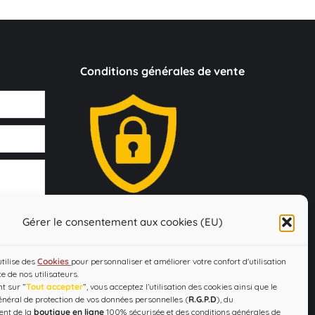
Conditions générales de vente
Loi Evin : "L'abus d'alcool est dangereux
Gérer le consentement aux cookies (EU)
pour la santé, à consommer avec
modération !"
utilise des
Cookies
pour personnaliser et améliorer votre confort d'utilisation
ce de nos utilisateurs.
t sur ”
Tout accepter
”, vous acceptez l’utilisation des cookies ainsi que le
néral de protection de vos données personnelles (
R.G.P.D
), du
ent de la
boutique en ligne
100% sécurisée et des conditions générales de