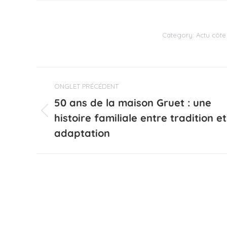
Category:
Actu côte
Navigation
ONGLET PRÉCÉDENT
de
50 ans de la maison Gruet : une
commentaire
histoire familiale entre tradition et
Onglet
précédent
adaptation