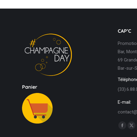
CAP’C
Promotion
Bar, Mont
69 Grande
Bar-sur-S
Téléphone
Panier
(33).6.88.
E-mail:
contact@
Trouvez n
Facebo
X
page
pa