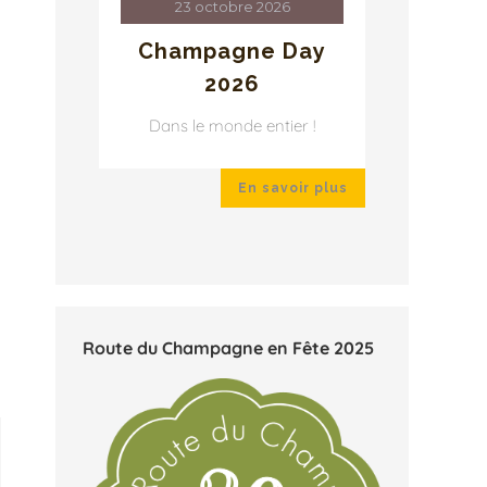
23 octobre 2026
Va
Champagne Day
2026
ir plus
Dans le monde entier !
En savoir plus
Route du Champagne en Fête 2025