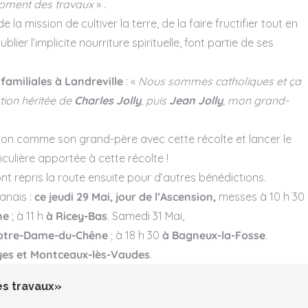
moment des travaux
»
.
23 octobre 2026
a mission de cultiver la terre, de la faire fructifier tout en
Vallée de la Sarce
Champagne Day
lier l’implicite nourriture spirituelle, font partie de ses
2026
En savo
Dans le monde entier !
 familiales à Landreville
: «
Nous sommes catholiques et ça
ation héritée de
Charles Jolly
, puis
Jean Jolly
, mon grand-
En savoir plus
tion comme son grand-père avec cette récolte et lancer le
culière apportée à cette récolte !
nt repris la route ensuite pour d’autres bénédictions.
anais :
ce jeudi 29 Mai, jour de l’Ascension,
messes à 10 h 30
ne
; à 11 h
à Ricey-Bas
. Samedi 31 Mai,
Notre-Dame-du-Chêne
; à 18 h 30
à Bagneux-la-Fosse
.
oyes et Montceaux-lès-Vaudes
.
es travaux»