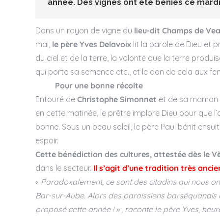
année. Des vignes ont été bénies ce mardi 
Dans un rayon de vigne du
lieu-dit Champs de Ve
mai,
le père Yves Delavoix
lit la parole de Dieu et
du ciel et de la terre, la volonté que la terre produi
qui porte sa semence etc., et le don de cela aux 
Pour une bonne récolte
Entouré de
Christophe Simonnet
et de sa maman
en cette matinée, le prêtre implore Dieu pour que l’
bonne. Sous un beau soleil, le père Paul bénit ensu
espoir.
Cette bénédiction des cultures, attestée dès le V
dans le secteur.
Il s’agit d’une tradition très anci
«
Paradoxalement, ce sont des citadins qui nous on
Bar-sur-Aube. Alors des paroissiens barséquanais ont
proposé cette année ! »
, raconte le père Yves, heure