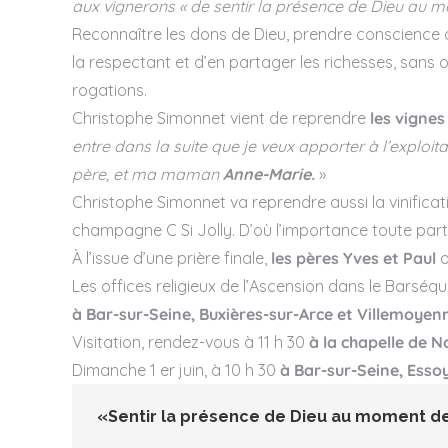
aux vignerons «
de sentir la présence de Dieu au 
Reconnaître les dons de Dieu, prendre conscience de l
la respectant et d’en partager les richesses, sans oub
rogations.
Christophe Simonnet vient de reprendre
les vignes
entre dans la suite que je veux apporter à l’exploit
père, et ma maman
Anne-Marie.
»
Christophe Simonnet va reprendre aussi la vinifica
champagne C Si Jolly. D’où l’importance toute parti
À l’issue d’une prière finale,
les pères Yves et Paul
o
Les offices religieux de l’Ascension dans le Barséqu
à Bar-sur-Seine, Buxières-sur-Arce et Villemoyen
Visitation, rendez-vous à 11 h 30
à la chapelle de 
Dimanche 1 er juin, à 10 h 30
à Bar-sur-Seine, Ess
«Sentir la présence de Dieu au moment d