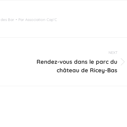
 des Bar
Par
Association Cap'C
NEXT
Rendez-vous dans le parc du
Projets
château de Ricey-Bas
similaires