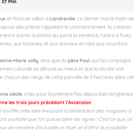
27 Mai.
aux
en fond de vallon à
Landreville
, ce dernier mardi matin de
 propose des prières rappelant le commencement, la création
se entre autres la plante qui porte la semence, l’arbre à fruits
femmes, aux hommes, et aux animaux en tant que nourriture.
Anne-Marie Jolly
, ainsi que du
père Paul
, qui l’accompagne
année culturale se déroule au mieux et que la récolte soit
ite chacun des rangs de cette parcelle de 3 hectares dans cet
ème siècle
, a lieu pour la première fois depuis bien longtemps
enne les trois jours précédant l’Ascension
.
31 juillet 2027
- 01 ao
t soufflé cette idée évoquant la bénédiction des magasins à
2027
 souhaité que l’on puisse bénir les vignes ! C’est ce que j’ai
Route du
ux de remettre d’actualité ce rituel, et d’offrir la possibilité
Champagne 2