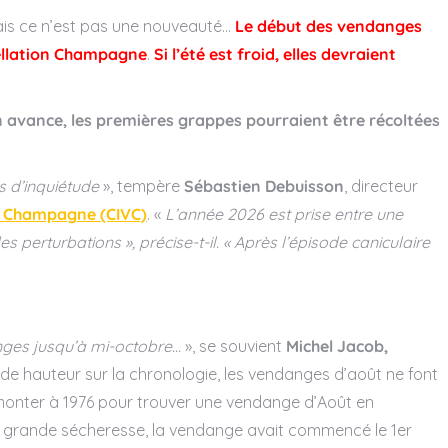
is ce n’est pas une nouveauté…
Le début des vendanges
pellation Champagne
.
Si l’été est froid, elles devraient
n avance, les premières grappes pourraient être récoltées
as d’inquiétude
», tempère
Sébastien Debuisson
, directeur
de Champagne (CIVC)
. «
L’année 2026 est prise entre une
 perturbations », précise-t-il. « Après l’épisode caniculaire
anges jusqu’à mi-octobre…
», se souvient
Michel Jacob,
 de hauteur sur la chronologie, les vendanges d’août ne font
 remonter à 1976 pour trouver une vendange d’Août en
la grande sécheresse, la vendange avait commencé le 1er