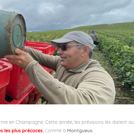
rme en Champagne. Cette année, les prévisions les datent au
s les plus précoces
, comme à
Montgueux
.