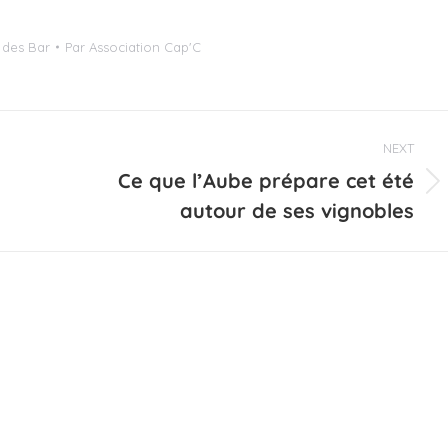
 des Bar
Par
Association Cap'C
NEXT
Ce que l’Aube prépare cet été
Projets
autour de ses vignobles
similaires