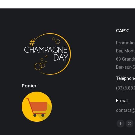
CAP’C
Promotion
Bar, Mont
69 Grande
Bar-sur-S
Téléphone
Panier
(33).6.88.
E-mail:
contact@
Trouvez n
Facebo
X
page
pa