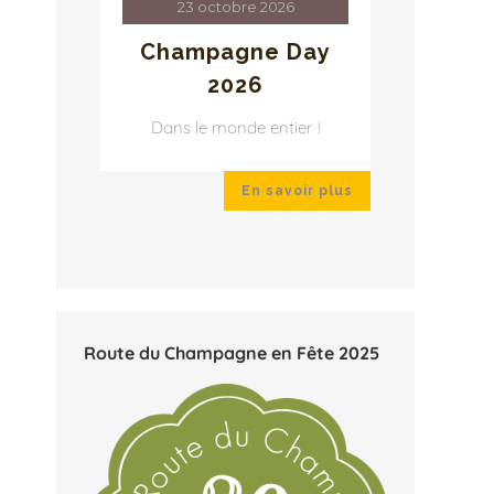
23 octobre 2026
2
ay
Champagne Day
Cha
2026
r !
Dans le monde entier !
Dans 
ir plus
En savoir plus
Route du Champagne en Fête 2025