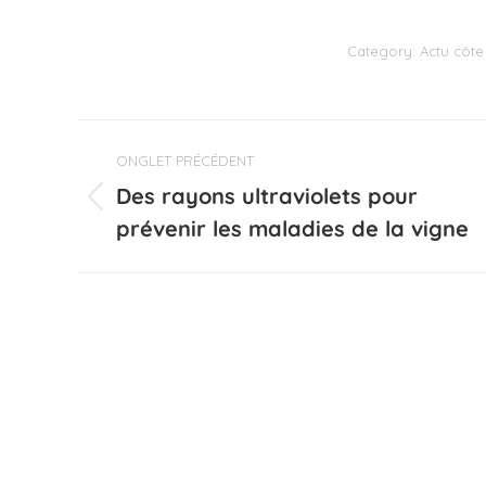
Category:
Actu côte
Navigation
ONGLET PRÉCÉDENT
de
Des rayons ultraviolets pour
Onglet
commentaire
prévenir les maladies de la vigne
précédent