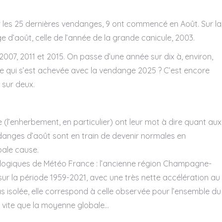
23 octobre 2026
23 octobre 2026
Champagne Day
Champagne D
ur les 25 dernières vendanges, 9 ont commencé en Août. Sur la
2026
2026
d’août, celle de l’année de la grande canicule, 2003.
2007, 2011 et 2015. On passe d’une année sur dix à, environ,
Dans le monde entier !
Dans le monde entie
elle qui s’est achevée avec la vendange 2025 ? C’est encore
 sur deux.
En savoir plus
En savo
(l’enherbement, en particulier) ont leur mot à dire quant aux
danges d’août sont en train de devenir normales en
pale cause.
tologiques de Météo France : l’ancienne région Champagne-
sur la période 1959-2021, avec une très nette accélération au
 isolée, elle correspond à celle observée pour l’ensemble du
s vite que la moyenne globale…