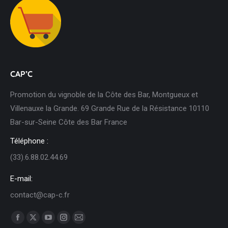
CAP’C
Promotion du vignoble de la Côte des Bar, Montgueux et
Villenauxe la Grande. 69 Grande Rue de la Résistance 10110
Bar-sur-Seine Côte des Bar France
Téléphone :
(33).6.88.02.44.69
E-mail:
contact@cap-c.fr
Trouvez nous sur :
Facebook
X
YouTube
Instagram
Mail
page
page
page
page
page
Restez en contact !
opens
opens
opens
opens
opens
in
in
in
in
in
Nom *
new
new
new
new
new
window
window
window
window
window
E-mail *