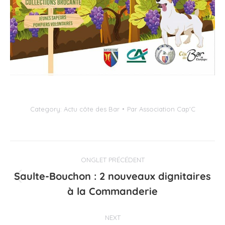
Category:
Actu côte des Bar
Par
Association Cap'C
Navigation
ONGLET PRÉCÉDENT
de
Saulte-Bouchon : 2 nouveaux dignitaires
Onglet
commentaire
à la Commanderie
précédent
NEXT