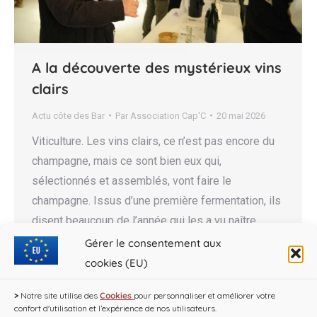
A la découverte des mystérieux vins
clairs
Actu côte des Bar
Par
Association Cap'C
20 mai 2026
Viticulture. Les vins clairs, ce n’est pas encore du
champagne, mais ce sont bien eux qui,
sélectionnés et assemblés, vont faire le
champagne. Issus d’une première fermentation, ils
disent beaucoup de l’année qui les a vu naître.
Comment les vins clairs racontent la Champagne
Gérer le consentement aux
en 2025 Viticulture. Au fil des dégustations, on
cookies (EU)
constate que les…
>
Notre site utilise des
Cookies
pour personnaliser et améliorer votre
confort d'utilisation et l’expérience de nos utilisateurs.