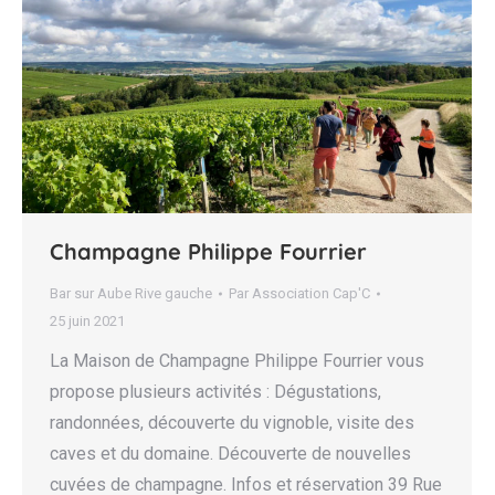
Champagne Philippe Fourrier
Bar sur Aube Rive gauche
Par
Association Cap'C
25 juin 2021
La Maison de Champagne Philippe Fourrier vous
propose plusieurs activités : Dégustations,
randonnées, découverte du vignoble, visite des
caves et du domaine. Découverte de nouvelles
cuvées de champagne. Infos et réservation 39 Rue