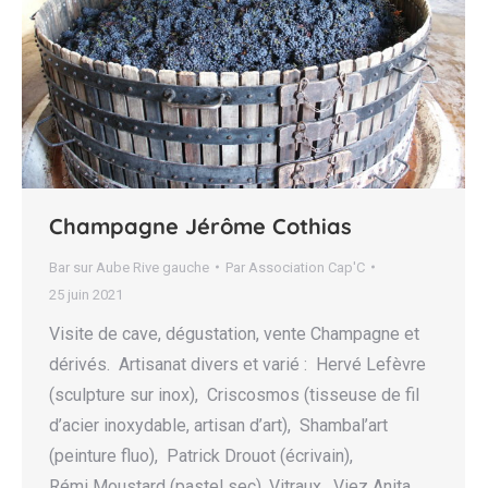
Champagne Jérôme Cothias
Bar sur Aube Rive gauche
Par
Association Cap'C
25 juin 2021
Visite de cave, dégustation, vente Champagne et
dérivés. Artisanat divers et varié : Hervé Lefèvre
(sculpture sur inox), Criscosmos (tisseuse de fil
d’acier inoxydable, artisan d’art), Shambal’art
(peinture fluo), Patrick Drouot (écrivain),
Rémi Moustard (pastel sec), Vitraux, Viez Anita