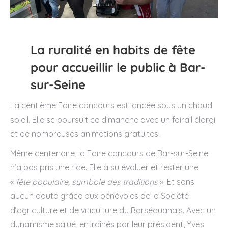
La ruralité en habits de fête
pour accueillir le public à Bar-
sur-Seine
La centième Foire concours est lancée sous un chaud
soleil. Elle se poursuit ce dimanche avec un foirail élargi
et de nombreuses animations gratuites.
Même centenaire, la Foire concours de Bar-sur-Seine
n’a pas pris une ride. Elle a su évoluer et rester une
«
fête populaire, symbole des traditions
». Et sans
aucun doute grâce aux bénévoles de la Société
d’agriculture et de viticulture du Barséquanais. Avec un
dynamisme salué, entraînés par leur président, Yves