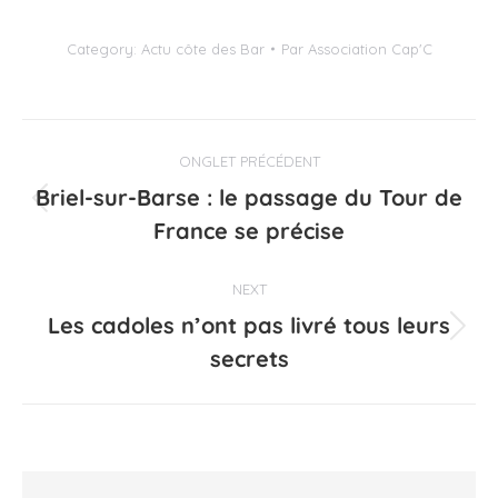
Category:
Actu côte des Bar
Par
Association Cap'C
Navigation
ONGLET PRÉCÉDENT
de
Briel-sur-Barse : le passage du Tour de
Onglet
commentaire
France se précise
précédent
NEXT
Les cadoles n’ont pas livré tous leurs
Projets
secrets
similaires