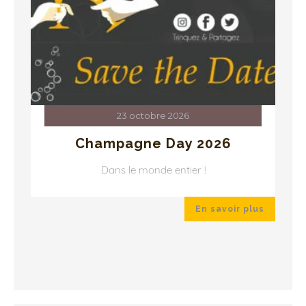
23 octobre 2026
Champagne Day 2026
Dans le monde entier !
 plus
En savoir plus