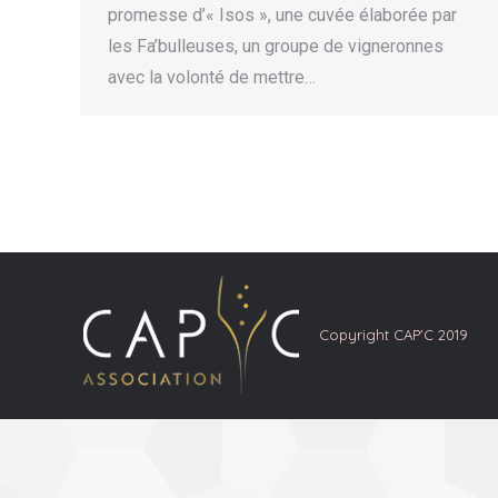
promesse d’« Isos », une cuvée élaborée par
les Fa’bulleuses, un groupe de vigneronnes
avec la volonté de mettre…
Copyright CAP'C 2019