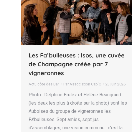
Les Fa’bulleuses : Isos, une cuvée
de Champagne créée par 7
vigneronnes
Actu côte des Bar
Par
Association Cap'C
23 juin 2026
Photo : Delphine Brulez et Hélène Beaugrand
(les deux les plus à droite sur la photo) sont les
Auboises du groupe de vigneronnes les
Fa’bulleuses. Sept amies, sept jus
d’assemblages, une vision commune : c’est la