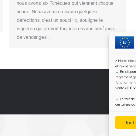
nous avons six Tchèques qui viennent chaque
année. Nous avons eu aussi quelques
défections, c’est un souci ! », souligne le
vigneron qui prévoit toujours environ neuf jours
de vendanges.…
>
Notre site 
et l’expérien
→
En cliquan
règlement gé
fonctionnem
vente (
C.G.V
→
Le fait de
certaines car
Tout