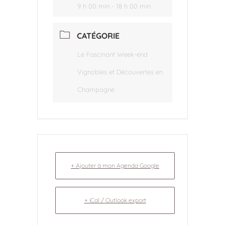
9 h 00 min - 18 h 00 min
CATÉGORIE
Le Fascinant Week-end
Vignobles et Découvertes en
Champagne
+ Ajouter à mon Agenda Google
+ iCal / Outlook export