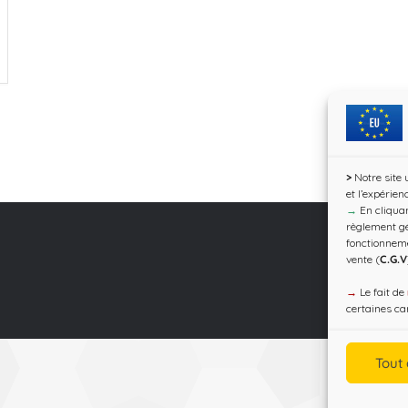
>
Notre site 
et l’expérien
→
En cliquan
règlement gé
fonctionnem
vente (
C.G.V
→
Le fait de
certaines car
Tout