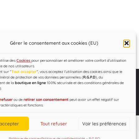
Gérer le consentement aux cookies (EU)
utilise des
Cookies
pour personnaliser et améliorer votre confort d'utilisation
ce de nos utilisateurs.
t sur ”
Tout accepter
”, vous acceptez l’utilisation des cookies ainsi que le
néral de protection de vos données personnelles (
R.G.P.D
), du
ent de la
boutique en ligne
100% sécurisée et des conditions générales de
).
C.G.V – R.G.P.D
Designed by
WEB3-DESIGN
refuser
ou de
retirer son consentement
peut avoir un effet négatif sur
actéristiques et fonctions.
 accepter
Tout refuser
Voir les préférences
Politique de cookies
Politique de confidentialité – R.G.P.D