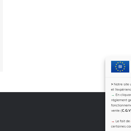
>
Notre site 
et l’expérien
→
En cliquan
règlement gé
fonctionnem
vente (
C.G.V
→
Le fait de
certaines car