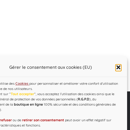
Gérer le consentement aux cookies (EU)
utilise des
Cookies
pour personnaliser et améliorer votre confort d'utilisation
ce de nos utilisateurs.
t sur ”
Tout accepter
”, vous acceptez l’utilisation des cookies ainsi que le
néral de protection de vos données personnelles (
R.G.P.D
), du
ent de la
boutique en ligne
100% sécurisée et des conditions générales de
).
C.G.V – R.G.P.D
Designed by
WEB3-DESIGN
refuser
ou de
retirer son consentement
peut avoir un effet négatif sur
actéristiques et fonctions.