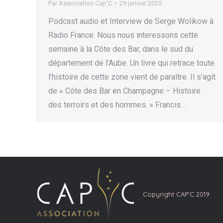
Par
Association Cap'C
29 janvier 2025
Podcast audio et Interview de Serge Wolikow à
Radio France. Nous nous interessons cette
semaine à la Côte des Bar, dans le sud du
département de l’Aube. Un livre qui retrace toute
l’histoire de cette zone vient de paraître. Il s’agit
de « Côte des Bar en Champagne – Histoire
des terroirs et des hommes. » Francis…
Copyright CAP'C 2019