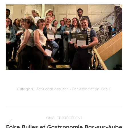
Category:
Actu côte des Bar
Par
Association Cap'C
Navigation
ONGLET PRÉCÉDENT
de
Foire Bulles et Gastronomie Bar-sur-Aube
Onglet