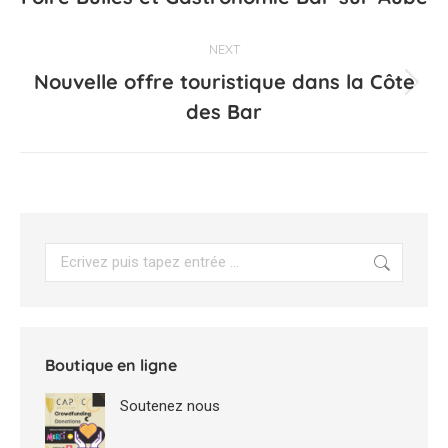
précédent
commentaire
NEXT
Nouvelle offre touristique dans la Côte
Projets
des Bar
similaires
Search:
Boutique en ligne
Soutenez nous