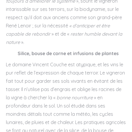
toujours à améliorer le système
», sourit le vigneron
intarissable sur ses terroirs, sur la biodynamie, sur le
respect qu’il doit aux anciens comme son grand-père
René Lenoir ; sur la nécessité
« d’anticiper et être
capable de rebondir
» et de «
rester humble devant la
nature
».
Silice, bouse de corne et infusions de plantes
Le domaine Vincent Couche est atypique, et les vins le
pur reflet de l’expression de chaque terroir. Le vigneron
fait tout pour garder ses sols vivants en évitant de les
tasser. Il n’utilise pas d’engrais et oblige les racines de
la vigne à chercher la «
bonne nourriture
» en
profondeur dans le sol. Un sol étudié dans ses
moindres détails tout comme la météo, les cycles
lunaires, de pluies et de chaleur. Les pratiques agricoles
se font au naturel avec de la silice, de la bouse de