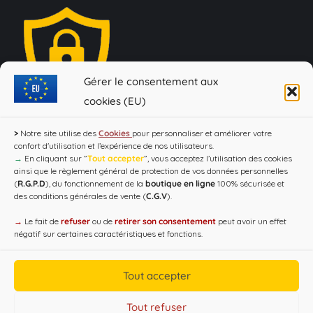
Gérer le consentement aux
cookies (EU)
Loi Evin : "L'abus d'alcool est dangereux pour la santé, à
>
Notre site utilise des
Cookies
pour personnaliser et améliorer votre
consommer avec modération !"
confort d'utilisation et l’expérience de nos utilisateurs.
→
En cliquant sur ”
Tout accepter
”, vous acceptez l’utilisation des cookies
ainsi que le règlement général de protection de vos données personnelles
(
R.G.P.D
), du fonctionnement de la
boutique en ligne
100% sécurisée et
des conditions générales de vente (
C.G.V
).
→
Le fait de
refuser
ou de
retirer son consentement
peut avoir un effet
négatif sur certaines caractéristiques et fonctions.
Tout accepter
Copyright CAP'C 2019
Tout refuser