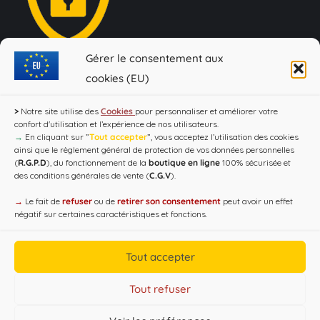
Gérer le consentement aux
Loi Evin : "L'abus d'alcool est dangereux pour la santé, à
cookies (EU)
consommer avec modération !"
>
Notre site utilise des
Cookies
pour personnaliser et améliorer votre
confort d'utilisation et l’expérience de nos utilisateurs.
→
En cliquant sur ”
Tout accepter
”, vous acceptez l’utilisation des cookies
ainsi que le règlement général de protection de vos données personnelles
(
R.G.P.D
), du fonctionnement de la
boutique en ligne
100% sécurisée et
des conditions générales de vente (
C.G.V
).
→
Le fait de
refuser
ou de
retirer son consentement
peut avoir un effet
négatif sur certaines caractéristiques et fonctions.
Copyright CAP'C 2019
Tout accepter
Useful Links
Designed by
WEB3-DESIGN
Tout refuser