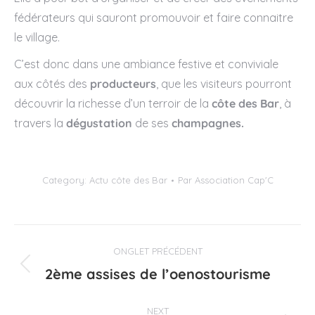
fédérateurs qui sauront promouvoir et faire connaitre
le village.
C’est donc dans une ambiance festive et conviviale
aux côtés des
producteurs
, que les visiteurs pourront
découvrir la richesse d’un terroir de la
côte des Bar
, à
travers la
dégustation
de ses
champagnes.
Category:
Actu côte des Bar
Par
Association Cap'C
Navigation
ONGLET PRÉCÉDENT
de
2ème assises de l’oenostourisme
Onglet
précédent
commentaire
NEXT