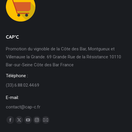
CAP’C
Promotion du vignoble de la Côte des Bar, Montgueux et
Villenauxe la Grande. 69 Grande Rue de la Résistance 10110
Bar-sur-Seine Côte des Bar France
Téléphone :
(33).6.88.02.44.69
E-mail:
contact@cap-c.fr
Trouvez nous sur :
Facebook
X
YouTube
Instagram
Mail
page
page
page
page
page