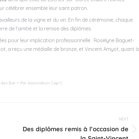
ur célébrer ensemble leur saint patron.
ailleurs de la vigne et du vin. En fin de cérémonie, chaque
re de l’amitié et la remise des diplômes.
es pour leur implication professionnelle : Roselyne Baguet-
nsot, a reçu une médaille de bronze, et Vincent Amyot, quant à
 des Bar
Par
Association Cap'C
NEXT
Des diplômes remis à l’occasion de
Projets
la Saint-Vincent