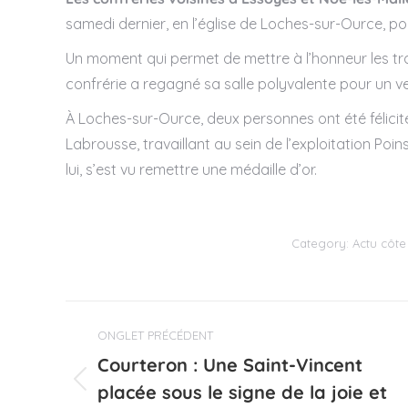
samedi dernier, en l’église de Loches-sur-Ource, po
Un moment qui permet de mettre à l’honneur les trav
confrérie a regagné sa salle polyvalente pour un ver
À Loches-sur-Ource, deux personnes ont été félicité
Labrousse, travaillant au sein de l’exploitation Poi
lui, s’est vu remettre une médaille d’or.
Category:
Actu côte
Navigation
ONGLET PRÉCÉDENT
de
Courteron : Une Saint-Vincent
commentaire
placée sous le signe de la joie et
Onglet