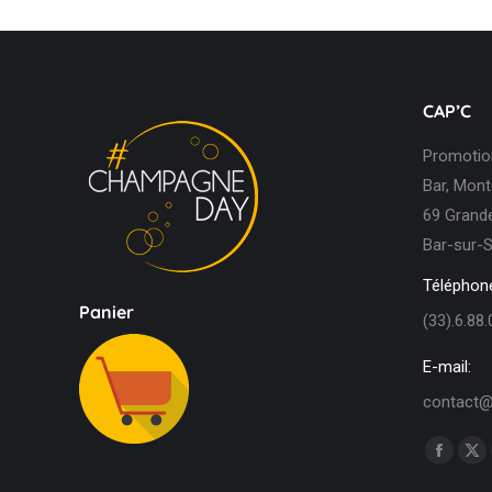
CAP’C
Promotion
Bar, Mont
69 Grande
Bar-sur-S
Téléphone
Panier
(33).6.88.
E-mail:
contact@
Trouvez n
Facebo
X
page
pa