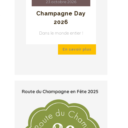
23 octobre 2026
2
ay
Champagne Day
Cha
2026
r !
Dans le monde entier !
Dans 
ir plus
En savoir plus
Route du Champagne en Fête 2025