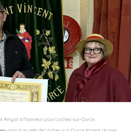
t Amyot à l’honneur pour Loches-sur-Ource.
ets
ainsi que celle de Loches-sur-Ource étaient réunies