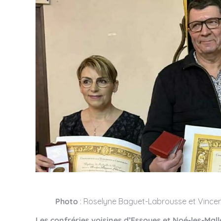
Photo
: Roselyne Baguet-Labrousse et Vincen
Les confréries voisines d’Essoyes et Noé-les-Mall