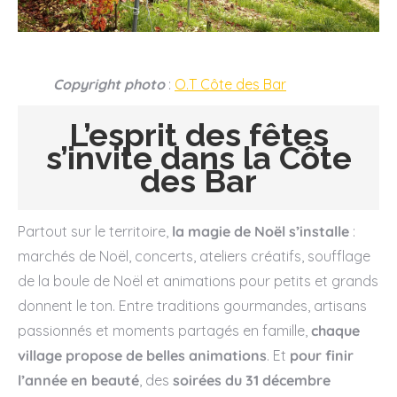
Copyright photo
:
O.T Côte des Bar
L’esprit des fêtes
s’invite dans la Côte
des Bar
Partout sur le territoire,
la magie de Noël s’installe
:
marchés de Noël, concerts, ateliers créatifs, soufflage
de la boule de Noël et animations pour petits et grands
donnent le ton. Entre traditions gourmandes, artisans
passionnés et moments partagés en famille,
chaque
village propose de belles animations
. Et
pour finir
l’année en beauté
, des
soirées du 31 décembre