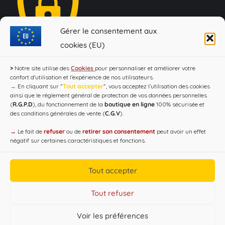
Gérer le consentement aux
cookies (EU)
Loi Evin : "L'abus d'alcool est dangereux pour la santé, à
>
Notre site utilise des
Cookies
pour personnaliser et améliorer votre
consommer avec modération !"
confort d'utilisation et l’expérience de nos utilisateurs.
→
En cliquant sur ”
Tout accepter
”, vous acceptez l’utilisation des cookies
ainsi que le règlement général de protection de vos données personnelles
(
R.G.P.D
), du fonctionnement de la
boutique en ligne
100% sécurisée et
des conditions générales de vente (
C.G.V
).
→
Le fait de
refuser
ou de
retirer son consentement
peut avoir un effet
négatif sur certaines caractéristiques et fonctions.
Tout accepter
Copyright CAP'C 2019
Tout refuser
Useful Links
Voir les préférences
Designed by
WEB3-DESIGN