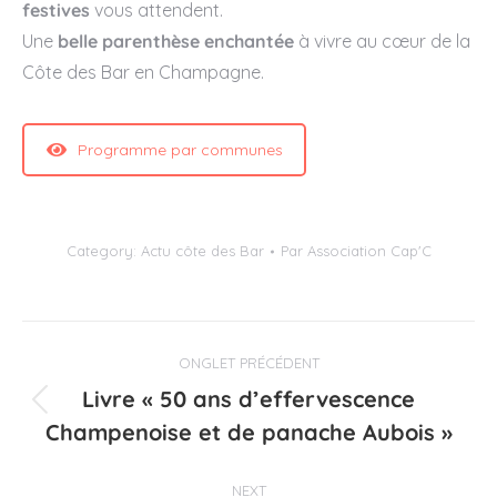
festives
vous attendent.
Une
belle parenthèse enchantée
à vivre au cœur de la
Côte des Bar en Champagne.
Programme par communes
Category:
Actu côte des Bar
Par
Association Cap'C
Navigation
ONGLET PRÉCÉDENT
de
Livre « 50 ans d’effervescence
Onglet
commentaire
Champenoise et de panache Aubois »
précédent
NEXT