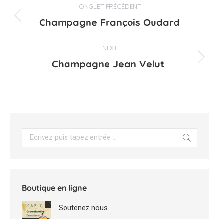
ONGLET PRÉCÉDENT
de
Champagne François Oudard
Onglet
précédent
commentaire
NEXT
Champagne Jean Velut
Projets
similaires
Search:
Boutique en ligne
Soutenez nous