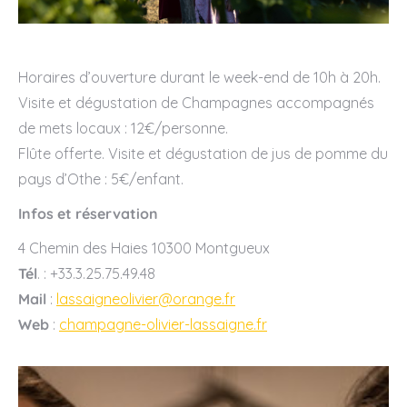
Horaires d’ouverture durant le week-end de 10h à 20h.
Visite et dégustation de Champagnes accompagnés
de mets locaux : 12€/personne.
Flûte offerte. Visite et dégustation de jus de pomme du
pays d’Othe : 5€/enfant.
Infos et réservation
4 Chemin des Haies 10300 Montgueux
Tél
. : +33.3.25.75.49.48
Mail
:
lassaigneolivier@orange.fr
Web
:
champagne-olivier-lassaigne.fr