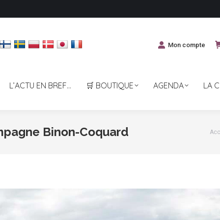
Mon compte
L’ACTU EN BREF…
🛒 BOUTIQUE
AGENDA
LA 
ampagne Binon-Coquard
Vou
Acc