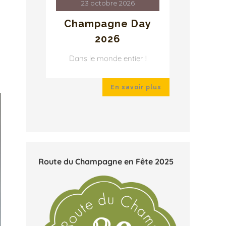
23 octobre 2026
2
ay
Champagne Day
Cha
2026
r !
Dans le monde entier !
Dans 
ir plus
En savoir plus
Route du Champagne en Fête 2025