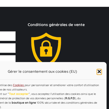
Conditions générales de vente
Gérer le consentement aux cookies (EU)
Loi Evin : "L'abus d'alcool est dangereux
pour la santé, à consommer avec
utilise des
Cookies
pour personnaliser et améliorer votre confort d'utilisation
modération !"
ce de nos utilisateurs.
t sur ”
Tout accepter
”, vous acceptez l’utilisation des cookies ainsi que le
néral de protection de vos données personnelles (
R.G.P.D
), du
ent de la
boutique en ligne
100% sécurisée et des conditions générales de
).