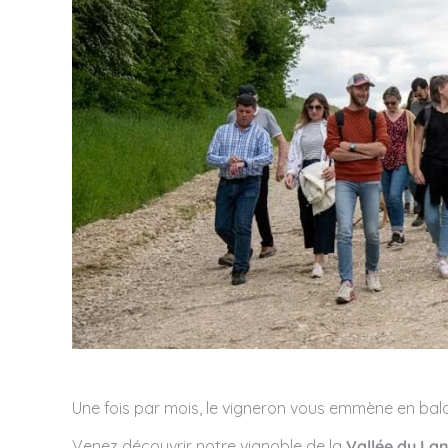
Une fois par mois, le vigneron vous emmène en bala
Venez découvrir notre vignoble de la
Vallée du La