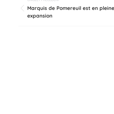
de
Marquis de Pomereuil est en plein
Onglet
commentaire
expansion
précédent