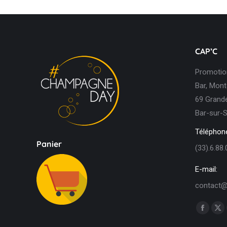
CAP’C
Promotion
Bar, Mont
69 Grande
Bar-sur-S
Téléphone
Panier
(33).6.88.
E-mail:
contact@
Trouvez n
Facebo
X
page
pa