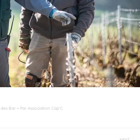
 des Bar
Par
Association Cap'C
NEXT