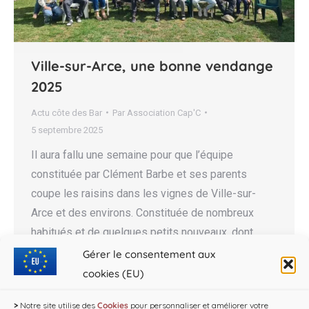
Ville-sur-Arce, une bonne vendange
2025
Actu côte des Bar
Par
Association Cap'C
5 septembre 2025
Il aura fallu une semaine pour que l’équipe
constituée par Clément Barbe et ses parents
coupe les raisins dans les vignes de Ville-sur-
Arce et des environs. Constituée de nombreux
habitués et de quelques petits nouveaux, dont
Julian, le benjamin de l’équipe, l’équipe de
Gérer le consentement aux
vendangeurs français et polonais a travaillé chaque
cookies (EU)
jour dans la joie et la…
>
Notre site utilise des
Cookies
pour personnaliser et améliorer votre