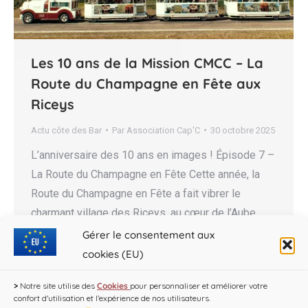
Les 10 ans de la Mission CMCC – La
Route du Champagne en Fête aux
Riceys
Actu côte des Bar
Par
Association Cap'C
30 octobre 2025
L’anniversaire des 10 ans en images ! Épisode 7 –
La Route du Champagne en Fête Cette année, la
Route du Champagne en Fête a fait vibrer le
charmant village des Riceys, au cœur de l’Aube.
Pour cette édition spéciale, l’événement a accueilli
Gérer le consentement aux
la Mission Coteaux, Maisons et Caves de
cookies (EU)
Champagne afin de célébrer les…
>
Notre site utilise des
Cookies
pour personnaliser et améliorer votre
confort d'utilisation et l’expérience de nos utilisateurs.