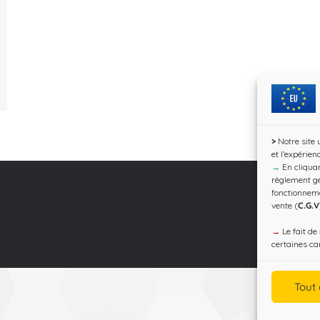
>
Notre site 
et l’expérien
→
En cliquan
règlement gé
fonctionnem
vente (
C.G.V
→
Le fait de
certaines car
Tout