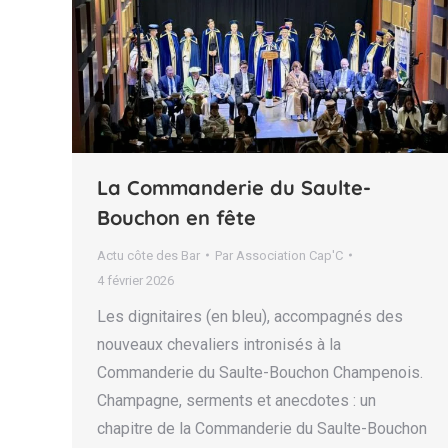
La Commanderie du Saulte-
Bouchon en fête
Actu côte des Bar
Par
Association Cap'C
4 février 2026
Les dignitaires (en bleu), accompagnés des
nouveaux chevaliers intronisés à la
Commanderie du Saulte-Bouchon Champenois.
Champagne, serments et anecdotes : un
chapitre de la Commanderie du Saulte-Bouchon