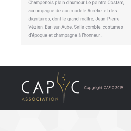
Champenois plein d’humour Le peintre Costam,
accompagné de son modèle Aurélie, et des
dignitaires, dont le grand-maître, Jean-Pierre
Vézien. Bar-sur-Aube. Salle comble, costumes
d’époque et champagne à l’honneur…
Copyright CAP'C 2019