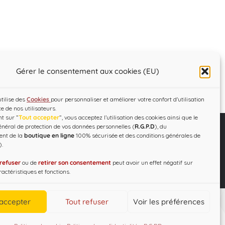
Gérer le consentement aux cookies (EU)
utilise des
Cookies
pour personnaliser et améliorer votre confort d'utilisation
ce de nos utilisateurs.
t sur ”
Tout accepter
”, vous acceptez l’utilisation des cookies ainsi que le
néral de protection de vos données personnelles (
R.G.P.D
), du
ent de la
boutique en ligne
100% sécurisée et des conditions générales de
).
C.G.V – R.G.P.D
Designed by
WEB3-DESIGN
refuser
ou de
retirer son consentement
peut avoir un effet négatif sur
actéristiques et fonctions.
 accepter
Tout refuser
Voir les préférences