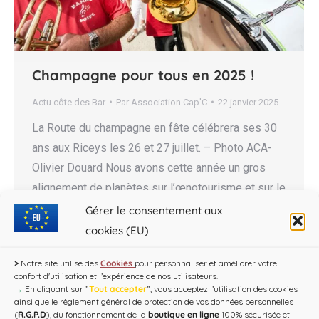
Champagne pour tous en 2025 !
Actu côte des Bar
Par
Association Cap'C
22 janvier 2025
La Route du champagne en fête célébrera ses 30
ans aux Riceys les 26 et 27 juillet. – Photo ACA-
Olivier Douard Nous avons cette année un gros
alignement de planètes sur l’œnotourisme et sur le
champagne en général. Avec les 50 ans de la
Gérer le consentement aux
Commanderie du Saulte Bouchon, les 30 ans de la
cookies (EU)
Route du…
>
Notre site utilise des
Cookies
pour personnaliser et améliorer votre
confort d'utilisation et l’expérience de nos utilisateurs.
→
En cliquant sur ”
Tout accepter
”, vous acceptez l’utilisation des cookies
ainsi que le règlement général de protection de vos données personnelles
(
R.G.P.D
), du fonctionnement de la
boutique en ligne
100% sécurisée et