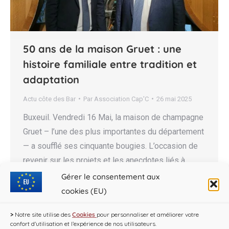
50 ans de la maison Gruet : une
histoire familiale entre tradition et
adaptation
Actu côte des Bar
Par
Association Cap'C
26 mai 2025
Buxeuil. Vendredi 16 Mai, la maison de champagne
Gruet – l’une des plus importantes du département
— a soufflé ses cinquante bougies. L’occasion de
revenir sur les projets et les anecdotes liés à
l’exploitation. Lorsque j’ai commencé à travailler
Gérer le consentement aux
dans les vignes, à 15 ans, nous utilisions encore le
cookies (EU)
cheval et le travail était beaucoup…
>
Notre site utilise des
Cookies
pour personnaliser et améliorer votre
confort d'utilisation et l’expérience de nos utilisateurs.