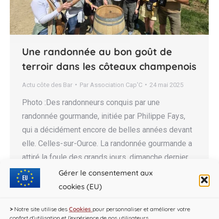
Une randonnée au bon goût de
terroir dans les côteaux champenois
Actu côte des Bar
Par
Association Cap'C
24 mai 2025
Photo :Des randonneurs conquis par une
randonnée gourmande, initiée par Philippe Fays,
qui a décidément encore de belles années devant
elle. Celles-sur-Ource. La randonnée gourmande a
attiré la foule des grands jours, dimanche dernier,
en réunissant 750 participants, dont des locaux
Gérer le consentement aux
mais aussi des visiteurs étrangers. Avec près de
cookies (EU)
750 randonneurs dans les côteaux de…
>
Notre site utilise des
Cookies
pour personnaliser et améliorer votre
confort d'utilisation et l’expérience de nos utilisateurs.