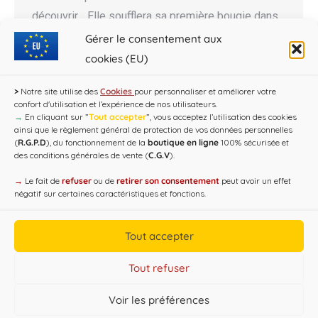
découvrir… Elle soufflera sa première bougie dans
un peu moins de trois semaines, mais depuis près
Gérer le consentement aux
d’un an d’existence déjà, l’Association des cadoles
cookies (EU)
de Champagne (ACDC) n’a pas chômé. Si 2023…
>
Notre site utilise des
Cookies
pour personnaliser et améliorer votre
confort d'utilisation et l’expérience de nos utilisateurs.
→
En cliquant sur ”
Tout accepter
”, vous acceptez l’utilisation des cookies
ainsi que le règlement général de protection de vos données personnelles
(
R.G.P.D
), du fonctionnement de la
boutique en ligne
100% sécurisée et
des conditions générales de vente (
C.G.V
).
→
Le fait de
refuser
ou de
retirer son consentement
peut avoir un effet
négatif sur certaines caractéristiques et fonctions.
Tout accepter
Copyright CAP'C 2019
Tout refuser
Useful Links
Voir les préférences
Designed by
WEB3-DESIGN