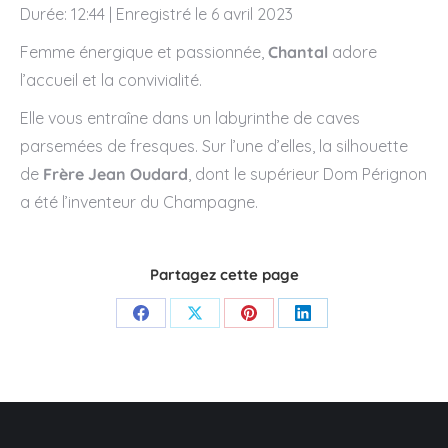
Durée: 12:44
SHARE
|
Enregistré le 6 avril 2023
RSS FEED
Femme énergique et passionnée,
Chantal
adore
LINK
l’accueil et la convivialité.
EMBED
Elle vous entraîne dans un labyrinthe de caves
parsemées de fresques. Sur l’une d’elles, la silhouette
de
Frère Jean Oudard
, dont le supérieur Dom Pérignon
a été l’inventeur du Champagne.
Partagez cette page
Share
Share
Share
Share
on
on
on
on
Facebook
X
Pinterest
LinkedIn