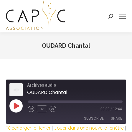
Search:
OUDARD Chantal
Vous êtes ici :
Archives audio
OUDARD Chantal
Play
1x
00:00
/
12:44
Episode
SUBSCRIBE
SHARE
Télécharger le fichier
|
Jouer dans une nouvelle fenêtre
|