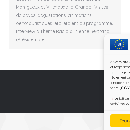
Montgueux et Villenauxe-la-Grande ! Visites
de caves, dégustations, animations
oenotouristiques, etc. étaient au programme.
Interview à Thème Radio d’Etienne Bertrand
(Président de…
>
Notre site 
et l’expérien
→
En cliquan
règlement gé
fonctionnem
vente (
C.G.V
→
Le fait de
certaines car
Tout