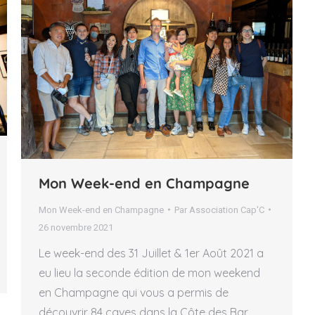
Mon Week-end en Champagne
Mon Week-end en Champagne
Par
Association Cap'C
26 novembre 2021
Le week-end des 31 Juillet & 1er Août 2021 a
eu lieu la seconde édition de mon weekend
en Champagne qui vous a permis de
découvrir 84 caves dans la Côte des Bar,