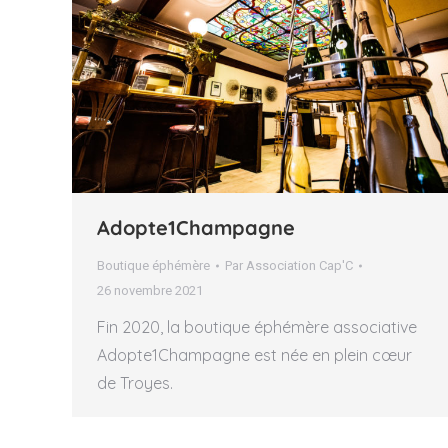
Adopte1Champagne
Boutique éphémère
Par
Association Cap'C
26 novembre 2021
Fin 2020, la boutique éphémère associative
Adopte1Champagne est née en plein cœur
de Troyes.