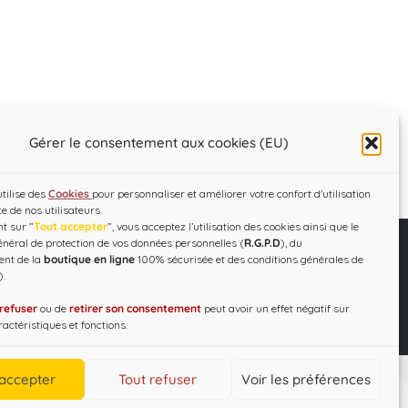
Gérer le consentement aux cookies (EU)
utilise des
Cookies
pour personnaliser et améliorer votre confort d'utilisation
ce de nos utilisateurs.
t sur ”
Tout accepter
”, vous acceptez l’utilisation des cookies ainsi que le
néral de protection de vos données personnelles (
R.G.P.D
), du
ent de la
boutique en ligne
100% sécurisée et des conditions générales de
).
C.G.V – R.G.P.D
Designed by
WEB3-DESIGN
refuser
ou de
retirer son consentement
peut avoir un effet négatif sur
actéristiques et fonctions.
 accepter
Tout refuser
Voir les préférences