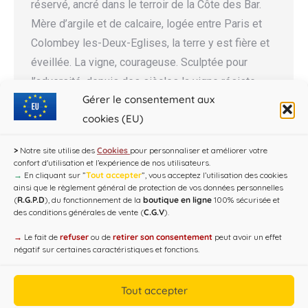
réservé, ancré dans le terroir de la Côte des Bar.
Mère d’argile et de calcaire, logée entre Paris et
Colombey les-Deux-Eglises, la terre y est fière et
éveillée. La vigne, courageuse. Sculptée pour
l’adversité, depuis des siècles la vigne résiste,
Gérer le consentement aux
frondeuse,…
cookies (EU)
>
Notre site utilise des
Cookies
pour personnaliser et améliorer votre
confort d'utilisation et l’expérience de nos utilisateurs.
→
En cliquant sur ”
Tout accepter
”, vous acceptez l’utilisation des cookies
ainsi que le règlement général de protection de vos données personnelles
(
R.G.P.D
), du fonctionnement de la
boutique en ligne
100% sécurisée et
des conditions générales de vente (
C.G.V
).
→
Le fait de
refuser
ou de
retirer son consentement
peut avoir un effet
négatif sur certaines caractéristiques et fonctions.
Copyright CAP'C 2019
Tout accepter
Useful Links