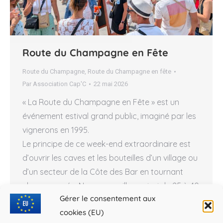
Route du Champagne en Fête
Route du Champagne
,
Route du Champagne en fête
Par
Association Cap'C
22 mai 2026
« La Route du Champagne en Fête » est un
événement estival grand public, imaginé par les
vignerons en 1995.
Le principe de ce week-end extraordinaire est
d’ouvrir les caves et les bouteilles d’un village ou
d’un secteur de la Côte des Bar en tournant
chaque année. Nous accueillons ainsi de 25 à 40
Gérer le consentement aux
000 personnes par édition.
cookies (EU)