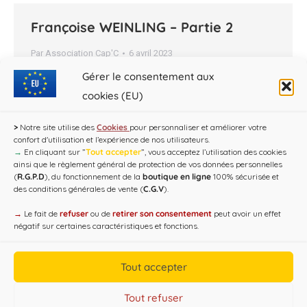
Françoise WEINLING – Partie 2
Par
Association Cap'C
6 avril 2023
Gérer le consentement aux
Celles sur Ource. Historienne de la Côte des Bar.
cookies (EU)
>
Notre site utilise des
Cookies
pour personnaliser et améliorer votre
confort d'utilisation et l’expérience de nos utilisateurs.
→
En cliquant sur ”
Tout accepter
”, vous acceptez l’utilisation des cookies
ainsi que le règlement général de protection de vos données personnelles
(
R.G.P.D
), du fonctionnement de la
boutique en ligne
100% sécurisée et
des conditions générales de vente (
C.G.V
).
→
Le fait de
refuser
ou de
retirer son consentement
peut avoir un effet
négatif sur certaines caractéristiques et fonctions.
Copyright CAP'C 2019
Tout accepter
Useful Links
Designed by
WEB3-DESIGN
Tout refuser