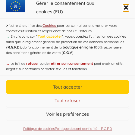
coeur d’une saga familiale qui débute avec les
Gérer le consentement aux
frères Jules et Auguste Devaux peu avant le milieu
cookies (EU)
du XIXème siècle.
>
Notre site utilise des
Cookies
pour personnaliser et améliorer votre
confort d'utilisation et l’expérience de nos utilisateurs.
→
En cliquant sur ”
Tout accepter
”, vous acceptez l’utilisation des cookies
ainsi que le règlement général de protection de vos données personnelles
(
R.G.P.D
), du fonctionnement de la
boutique en ligne
100% sécurisée et
des conditions générales de vente (
C.G.V
).
→
Le fait de
refuser
ou de
retirer son consentement
peut avoir un effet
négatif sur certaines caractéristiques et fonctions.
Tout accepter
Copyright CAP'C 2019
Tout refuser
Useful Links
Voir les préférences
Designed by
WEB3-DESIGN
Politique de cookies
Politique de confidentialité – R.G.P.D