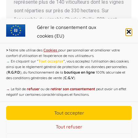
représente plus de 140 viticulteurs dont les vignes
sont réparties sur près de 330 hectares. Sur
l’ensemble du vignoble Charles Collin, 92% sont
Gérer le consentement aux
plantés en Pinot Noir et 8% en Chardonnay.
cookies (EU)
>
Notre site utilise des
Cookies
pour personnaliser et améliorer votre
confort d'utilisation et l’expérience de nos utilisateurs.
→
En cliquant sur ”
Tout accepter
”, vous acceptez l’utilisation des cookies
ainsi que le règlement général de protection de vos données personnelles
(
R.G.P.D
), du fonctionnement de la
boutique en ligne
100% sécurisée et
des conditions générales de vente (
C.G.V
).
→
Le fait de
refuser
ou de
retirer son consentement
peut avoir un effet
négatif sur certaines caractéristiques et fonctions.
Copyright CAP'C 2019
Tout accepter
Useful Links
Designed by
WEB3-DESIGN
Tout refuser