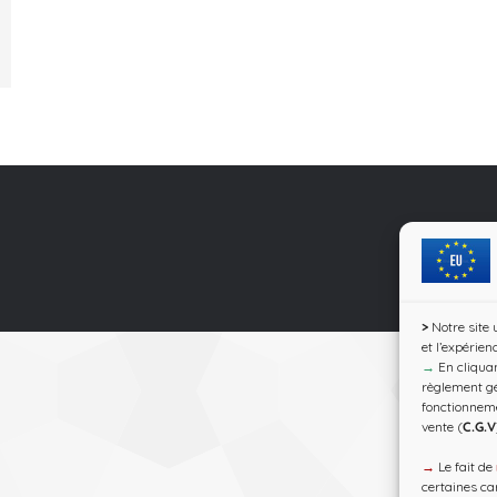
>
Notre site 
et l’expérien
→
En cliquan
règlement gé
fonctionnem
vente (
C.G.V
→
Le fait de
certaines car