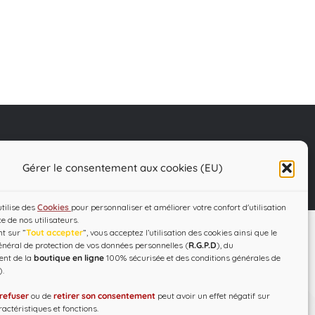
C.G.V – R.G.P.D
Designed by
WEB3-DESIGN
Gérer le consentement aux cookies (EU)
utilise des
Cookies
pour personnaliser et améliorer votre confort d'utilisation
ce de nos utilisateurs.
t sur ”
Tout accepter
”, vous acceptez l’utilisation des cookies ainsi que le
néral de protection de vos données personnelles (
R.G.P.D
), du
ent de la
boutique en ligne
100% sécurisée et des conditions générales de
).
refuser
ou de
retirer son consentement
peut avoir un effet négatif sur
actéristiques et fonctions.