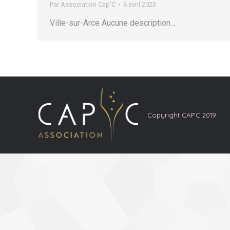
Par
Association Cap'C
6 avril 2023
Ville-sur-Arce Aucune description…
Copyright CAP'C 2019