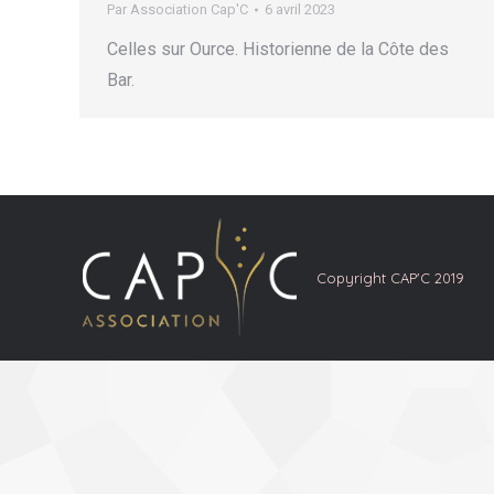
Par
Association Cap'C
6 avril 2023
Celles sur Ource. Historienne de la Côte des
Bar.
Copyright CAP'C 2019