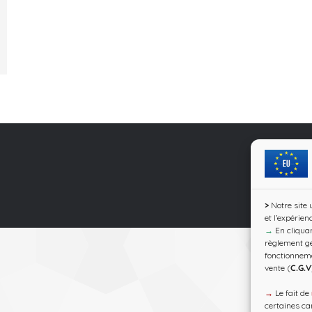
>
Notre site 
et l’expérien
→
En cliquan
règlement gé
fonctionnem
vente (
C.G.V
→
Le fait de
certaines car