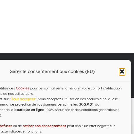
Gérer le consentement aux cookies (EU)
C.G.V – R.G.P.D
Designed by
WEB3-DESIGN
utilise des
Cookies
pour personnaliser et améliorer votre confort d'utilisation
ce de nos utilisateurs.
t sur ”
Tout accepter
”, vous acceptez l’utilisation des cookies ainsi que le
néral de protection de vos données personnelles (
R.G.P.D
), du
ent de la
boutique en ligne
100% sécurisée et des conditions générales de
).
refuser
ou de
retirer son consentement
peut avoir un effet négatif sur
actéristiques et fonctions.