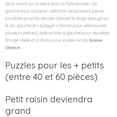
de la souris sur la pièce pour la faire pivoter, clic
gauche pour la placer, sélection de plusieurs pièces
possibles pour les décaler (laissez le doigt appuyé sur
le clic gauche et « balayer » l’écran pour sélectionner
plusieurs pièces), aide en bas à gauche pour visualiser
l’image réelle et à droite pour le plein écran,
bonne
chance
…
Puzzles pour les + petits
(entre 40 et 60 pièces)
Petit raisin deviendra
grand