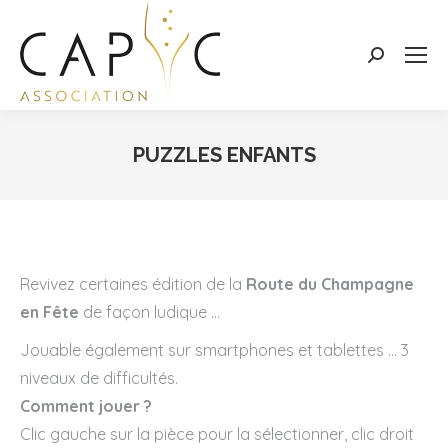
Search:
PUZZLES ENFANTS
Vous êtes ici :
Revivez certaines édition de la
Route du Champagne
en Fête
de façon ludique …
Jouable également sur smartphones et tablettes … 3
niveaux de difficultés.
Comment jouer ?
Clic gauche sur la pièce pour la sélectionner, clic droit