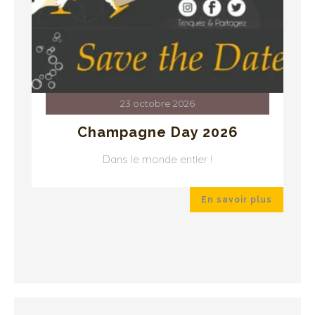
23 octobre 2026
Champagne Day 2026
Dans le monde entier !
 plus
En savoir plus