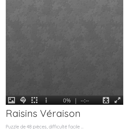
Raisins Véraison
Puzzle de 48 pièces, difficulté facile …